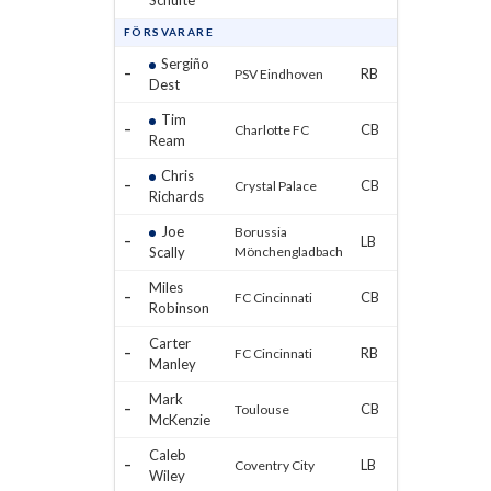
Schulte
FÖRSVARARE
Sergiño
–
RB
PSV Eindhoven
Dest
Tim
–
CB
Charlotte FC
Ream
Chris
–
CB
Crystal Palace
Richards
Joe
Borussia
–
LB
Scally
Mönchengladbach
Miles
–
CB
FC Cincinnati
Robinson
Carter
–
RB
FC Cincinnati
Manley
Mark
–
CB
Toulouse
McKenzie
Caleb
–
LB
Coventry City
Wiley