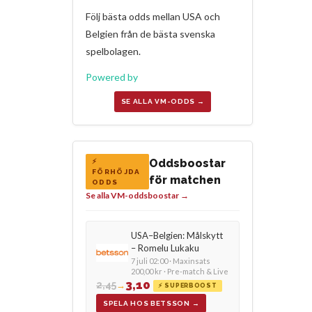
Följ bästa odds mellan USA och
Belgien från de bästa svenska
spelbolagen.
Powered by
SE ALLA VM-ODDS →
Oddsboostar
⚡
FÖRHÖJDA
för matchen
ODDS
Se alla VM-oddsboostar →
USA–Belgien: Målskytt
– Romelu Lukaku
7 juli 02:00 · Maxinsats
200,00 kr · Pre-match & Live
3,10
2,45
→
⚡ SUPERBOOST
SPELA HOS BETSSON →