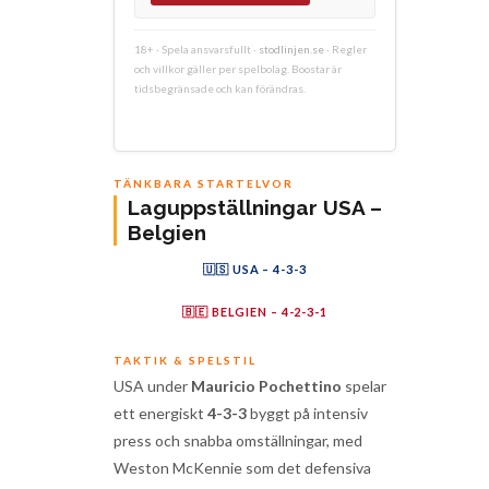
18+ · Spela ansvarsfullt ·
stodlinjen.se
· Regler
och villkor gäller per spelbolag. Boostar är
tidsbegränsade och kan förändras.
TÄNKBARA STARTELVOR
Laguppställningar USA –
Belgien
🇺🇸 USA – 4-3-3
Fr
Ro
Ad
Re
Mc
Ba
Fr
Ri
Ti
Pu
De
Freese
Robinson
Adams
Ream
McKennie
Balogun
Freese
Richards
Tillman
Pulisic (K)
Dest
🇧🇪 BELGIEN – 4-2-3-1
DC
Do
Ti
Th
DB
Co
Lu
Me
Va
Tr
Ca
De Cuyper
Doku
Tielemans
Theate
De Bruyne (K)
Courtois
Lukaku
Mechele
Vanaken
Trossard
Castagne
TAKTIK & SPELSTIL
USA under
Mauricio Pochettino
spelar
ett energiskt
4-3-3
byggt på intensiv
press och snabba omställningar, med
Weston McKennie som det defensiva