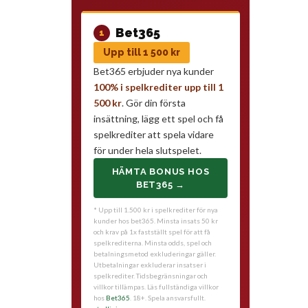
Bet365
1
Upp till 1 500 kr
Bet365 erbjuder nya kunder
100% i spelkrediter upp till 1
500 kr
. Gör din första
insättning, lägg ett spel och få
spelkrediter att spela vidare
för under hela slutspelet.
HÄMTA BONUS HOS
BET365 →
* Upp till 1.500 kr i spelkrediter för nya
kunder hos bet365. Minsta insats 50 kr
och krav på 1x fastställt spel för att få
spelkrediterna. Minsta odds, spel och
betalningsmetod exkluderingar gäller.
Utbetalningar exkluderar insatser i
spelkrediter. Tidsbegränsningar och
villkor tillämpas. Läs fullständiga villkor
hos
Bet365
. 18+. Spela ansvarsfullt.