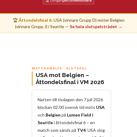
🏆 Omgång
Åttondelsfinal 6
🏆
Åttondelsfinal 6:
USA (vinnare Grupp D) möter Belgien
(vinnare Grupp J) i Seattle —
Se hela slutspelsträdet →
MATCHANALYS · SLUTSPEL
USA mot Belgien –
Åttondelsfinal i VM 2026
Natten till tisdagen den 7 juli 2026
klockan 02:00 svensk tid möts
USA
och
Belgien
på
Lumen Field i
Seattle
i åttondelsfinal 6 – en
match som sänds på
TV4
. USA slog