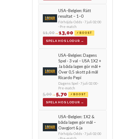
USA–Belgien: Rätt
resultat – 1–0
Förhöjda Odds · 7 juli 02:00
· Pre-match
13,00
11,00
→
⚡ BOOST
SPELA HOS LODUR →
USA–Belgien: Dagens
Spel · 3 val – USA 1X2 +
Ja båda lagen gör mål +
Över 0,5 skott på mål
Ricardo Pepi
Dagens Spel · 7 juli 02:00 ·
Pre-match
5,70
5,00
→
⚡ BOOST
SPELA HOS LODUR →
USA–Belgien: 1X2 &
båda lagen gör mål –
Oavgjort & ja
Förhöjda Odds · 7 juli 02:00
· Pre-match