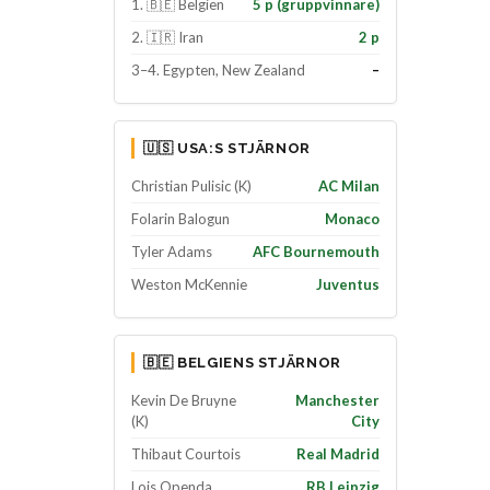
1. 🇧🇪 Belgien
5 p (gruppvinnare)
2. 🇮🇷 Iran
2 p
3–4. Egypten, New Zealand
–
🇺🇸 USA:S STJÄRNOR
Christian Pulisic (K)
AC Milan
Folarin Balogun
Monaco
Tyler Adams
AFC Bournemouth
Weston McKennie
Juventus
🇧🇪 BELGIENS STJÄRNOR
Kevin De Bruyne
Manchester
(K)
City
Thibaut Courtois
Real Madrid
Lois Openda
RB Leipzig