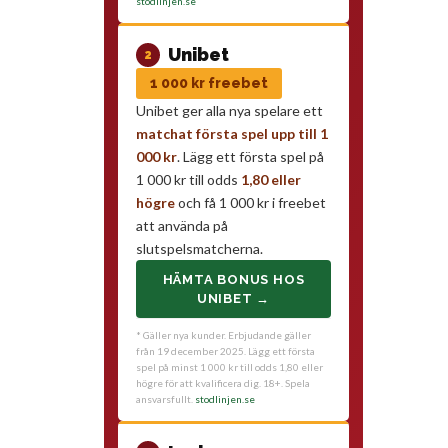
stodlinjen.se
Unibet
2
1 000 kr freebet
Unibet ger alla nya spelare ett
matchat första spel upp till 1
000 kr
. Lägg ett första spel på
1 000 kr till odds
1,80 eller
högre
och få 1 000 kr i freebet
att använda på
slutspelsmatcherna.
HÄMTA BONUS HOS
UNIBET →
* Gäller nya kunder. Erbjudande gäller
från 19 december 2025. Lägg ett första
spel på minst 1 000 kr till odds 1,80 eller
högre för att kvalificera dig. 18+. Spela
ansvarsfullt.
stodlinjen.se