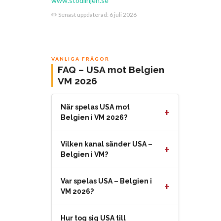
www.stodlinjen.se
✏️ Senast uppdaterad:
6 juli 2026
VANLIGA FRÅGOR
FAQ – USA mot Belgien
VM 2026
När spelas USA mot
+
Belgien i VM 2026?
Vilken kanal sänder USA –
+
Belgien i VM?
Var spelas USA – Belgien i
+
VM 2026?
Hur tog sig USA till