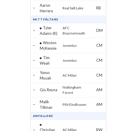
Aaron
–
RB
Real Salt Lake
Herrera
MITTFÄLTARE
Tyler
AFC
–
DM
Adams (K)
Bournemouth
Weston
–
CM
Juventus
McKennie
Tim
–
CM
Juventus
Weah
Yunus
–
CM
AC Milan
Musah
Nottingham
–
Gio Reyna
AM
Forest
Malik
–
AM
PSV Eindhoven
Tillman
ANFALLARE
–
Christian
AC Milan
RW