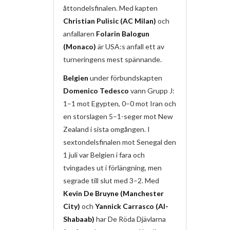
åttondelsfinalen. Med kapten
Christian Pulisic (AC Milan)
och
anfallaren
Folarin Balogun
(Monaco)
är USA:s anfall ett av
turneringens mest spännande.
Belgien
under förbundskapten
Domenico Tedesco
vann Grupp J:
1–1 mot Egypten, 0–0 mot Iran och
en storslagen 5–1-seger mot New
Zealand i sista omgången. I
sextondelsfinalen mot Senegal den
1 juli var Belgien i fara och
tvingades ut i förlängning, men
segrade till slut med 3–2. Med
Kevin De Bruyne (Manchester
City)
och
Yannick Carrasco (Al-
Shabaab)
har De Röda Djävlarna