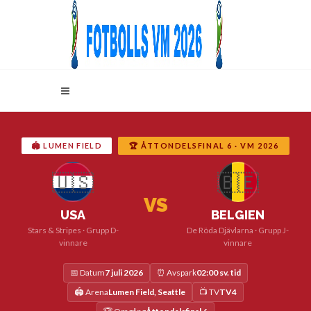
🏟️ LUMEN FIELD
🏆 ÅTTONDELSFINAL 6 · VM 2026
🇺🇸
🇧🇪
VS
USA
BELGIEN
Stars & Stripes · Grupp D-
De Röda Djävlarna · Grupp J-
vinnare
vinnare
📅 Datum
7 juli 2026
⏰ Avspark
02:00 sv. tid
🏟️ Arena
Lumen Field, Seattle
📺 TV
TV4