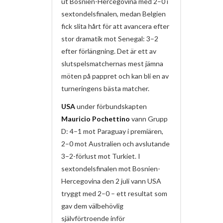
ut Bosnien-Hercegovina med 2–0 i
sextondelsfinalen, medan Belgien
fick slita hårt för att avancera efter
stor dramatik mot Senegal: 3–2
efter förlängning. Det är ett av
slutspelsmatchernas mest jämna
möten på pappret och kan bli en av
turneringens bästa matcher.
USA
under förbundskapten
Mauricio Pochettino
vann Grupp
D: 4–1 mot Paraguay i premiären,
2–0 mot Australien och avslutande
3–2-förlust mot Turkiet. I
sextondelsfinalen mot Bosnien-
Hercegovina den 2 juli vann USA
tryggt med 2–0 – ett resultat som
gav dem välbehövlig
självförtroende inför