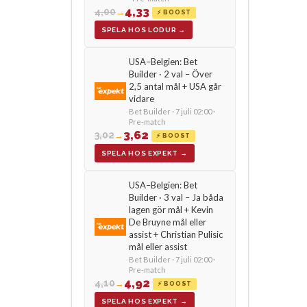
4,33
4,00
→
⚡ BOOST
SPELA HOS LODUR →
USA–Belgien: Bet
Builder · 2 val – Över
2,5 antal mål + USA går
vidare
Bet Builder · 7 juli 02:00 ·
Pre-match
3,62
3,02
→
⚡ BOOST
SPELA HOS EXPEKT →
USA–Belgien: Bet
Builder · 3 val – Ja båda
lagen gör mål + Kevin
De Bruyne mål eller
assist + Christian Pulisic
mål eller assist
Bet Builder · 7 juli 02:00 ·
Pre-match
4,92
4,10
→
⚡ BOOST
SPELA HOS EXPEKT →