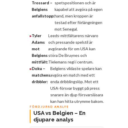
Trossard –
spetspositionen och är
Belgiens
kapabel att avgöra på egen
anfallstopp:
hand, men kroppen är
testad efter förlängningen
mot Senegal.
Tyler
Leeds-mittfältarens närvaro
Adams
och pressande spelstil är
mot
avgörande för om USA kan
Belgiens
störa De Bruynes och
mittfält:
Tielemans regi i centrum.
Doku –
Belgiens vildaste spelare kan
matchens
avgöra en match med ett
dribbler:
enda dribblingslöp. Mot ett
USA-försvar byggt på press
snarare än djup försvarsläsara
kan han hitta utrymme bakom.
FÖRDJUPAD ANALYS
USA vs Belgien – En
djupare analys