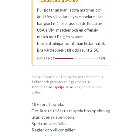
Odds ca 2,40–2,80
Pulisic tar ansvar i stora matcher och
är USA:s självklara nyckelspelare. Han
har gjort mål eller assist i de flesta av
USA:s VM-matcher och en offensiv
match mot Belgien skapar
förutsättningar för att han hittar nätet.
Bra värdeobjekt till odds runt 2,50.
42%
SÄKERHET
Spela ansvarsfullt. Dessa tips är redaktionella
åsikter och garanterar inga vinster. 18+.
stodlinjen.se
|
spelpaus.se
. Regler och villkor
gäller.
18+ för att spela.
Det är inte tillåtet att spela hos spelbolag
utan svensk spellicens.
Spela ansvarsfullt.
Regler och villkor gäller.