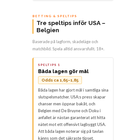
BETTING & SPELTIPS
Tre speltips inför USA –
Belgien
Baserade på lagform, skadeläge och
matchbild. Spela alltid ansvarsfullt. 18+.
SPELTIPS 1
Båda lagen gör mål
Odds ca 1,65–1,85
Båda lagen har gjort mål i samtliga sina
slutspelsmatcher. USA:s press skapar
chanser men öppnar bakåt, och
Belgien med De Bruyne och Doku i
anfallet är nästan garanterat att hitta
nätet mot ett offensivt lagbyggt USA.
Att båda lagen noterar sig på tavlan
känns som det säkraste tipset.