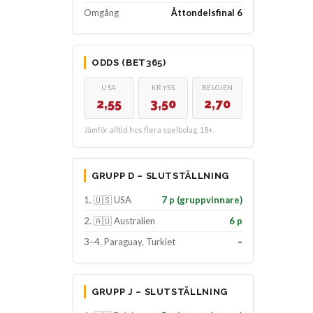
Omgång
Åttondelsfinal 6
ODDS (BET365)
USA
KRYSS
BELGIEN
2,55
3,50
2,70
Jämför alltid hos flera spelbolag. 18+.
GRUPP D – SLUTSTÄLLNING
1. 🇺🇸 USA
7 p (gruppvinnare)
2. 🇦🇺 Australien
6 p
3–4. Paraguay, Turkiet
–
GRUPP J – SLUTSTÄLLNING