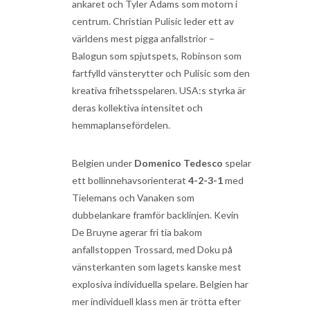
ankaret och Tyler Adams som motorn i
centrum. Christian Pulisic leder ett av
världens mest pigga anfallstrior –
Balogun som spjutspets, Robinson som
fartfylld vänsterytter och Pulisic som den
kreativa frihetsspelaren. USA:s styrka är
deras kollektiva intensitet och
hemmaplansefördelen.
Belgien under
Domenico Tedesco
spelar
ett bollinnehavsorienterat
4-2-3-1
med
Tielemans och Vanaken som
dubbelankare framför backlinjen. Kevin
De Bruyne agerar fri tia bakom
anfallstoppen Trossard, med Doku på
vänsterkanten som lagets kanske mest
explosiva individuella spelare. Belgien har
mer individuell klass men är trötta efter