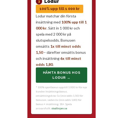
Lodur
3
100% upp till 1 000 kr
Lodur matchar din första
insättning med
100% upp till 1
000 kr
. Sätt in 1 000 kr och
spela med 2 000 kr på
slutspelsodds. Bonusen
omsätts
1x till minst odds
1,50
– därefter omsätts bonus
och insättning
6x till minst
odds 1,80
.
HÄMTA BONUS HOS
LODUR →
* 100% sportbonus upp till 1 000 kr för nya
kunder. Insättningsbonus,
omsättningskrav 1x (min odds 1,50) för
bonusen, sedan 6x (min odds 1,80) för
bonus + insättning. 18+. Spela
ansvarsfullt.
stodlinjen.se