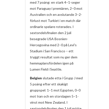
med 7 poäng: en stark 4–1-seger
mot Paraguay i premiären, 2–0 mot
Australien och en avslutande 3–2-
förlust mot Turkiet i en match där
ordinarie spelare roterades. I
sextondelsfinalen den 2 juli
besegrade USA Bosnien-
Hercegovina med 2–0 på Levi's
Stadium i San Francisco – ett
tryggt resultat som nu ger dem
hemmaplansfördelen igen på
Lumen Field i Seattle.
Belgien
slutade etta i Grupp J med
5 poäng efter ett skakigt
gruppspel: 1–1 mot Egypten, 0–0
mot Iran och en storslagen 5–1-
vinst mot New Zealand. I
sextondelsfinalen den 1 juli mötte