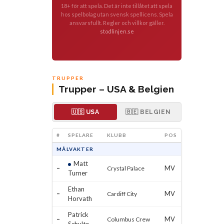
18+ för att spela. Det är inte tillåtet att spela
hos spelbolag utan svensk spellicens. Spela
ansvarsfullt. Regler och villkor gäller.
stodlinjen.se
TRUPPER
Trupper – USA & Belgien
🇺🇸 USA
🇧🇪 BELGIEN
#
SPELARE
KLUBB
POS
MÅLVAKTER
Matt
–
MV
Crystal Palace
Turner
Ethan
–
MV
Cardiff City
Horvath
Patrick
–
MV
Columbus Crew