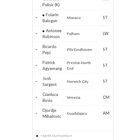
Pulisic (K)
Folarin
–
ST
Monaco
Balogun
Antonee
–
LW
Fulham
Robinson
Ricardo
–
ST
PSV Eindhoven
Pepi
Patrick
Preston North
–
ST
Agyemang
End
Josh
–
ST
Norwich City
Sargent
Gianluca
–
CM
Venezia
Busio
Djordje
–
AM
Guadalajara
Mihailovic
= tänkt startspelare