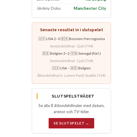
Jérémy Doku
Manchester City
Senaste resultat in i slutspelet
🇺🇸 USA 2–0 🇧🇦 Bosnien-Hercegovina
Sextondelsfinal · 2 juli (TV4)
🇧🇪 Belgien 3–2 🇸🇳 Senegal (förl.)
Sextondelsfinal · 1 juli (TV4)
🇺🇸 USA – 🇧🇪 Belgien
Åttondelsfinal 6 · Lumen Field, Seattle (TV4)
SLUTSPELSTRÄDET
Se alla 8 åttondelsfinaler med datum,
arenor och TV-tider.
SE SLUTSPELET →