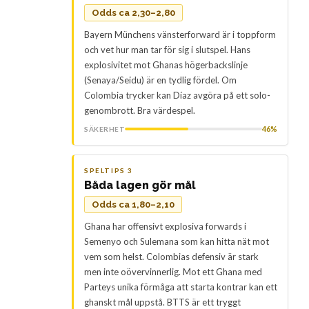
Odds ca 2,30–2,80
Bayern Münchens vänsterforward är i toppform
och vet hur man tar för sig i slutspel. Hans
explosivitet mot Ghanas högerbackslinje
(Senaya/Seidu) är en tydlig fördel. Om
Colombia trycker kan Díaz avgöra på ett solo-
genombrott. Bra värdespel.
46%
SÄKERHET
SPELTIPS 3
Båda lagen gör mål
Odds ca 1,80–2,10
Ghana har offensivt explosiva forwards i
Semenyo och Sulemana som kan hitta nät mot
vem som helst. Colombias defensiv är stark
men inte oövervinnerlig. Mot ett Ghana med
Parteys unika förmåga att starta kontrar kan ett
ghanskt mål uppstå. BTTS är ett tryggt