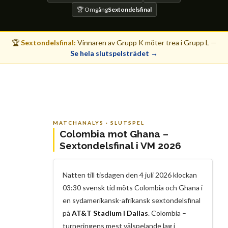
🏆 Omgång
Sextondelsfinal
🏆
Sextondelsfinal:
Vinnaren av Grupp K möter trea i Grupp L —
Se hela slutspelsträdet →
MATCHANALYS · SLUTSPEL
Colombia mot Ghana –
Sextondelsfinal i VM 2026
Natten till tisdagen den 4 juli 2026 klockan
03:30 svensk tid möts Colombia och Ghana i
en sydamerikansk-afrikansk sextondelsfinal
på
AT&T Stadium i Dallas
. Colombia –
turneringens mest välspelande lag i