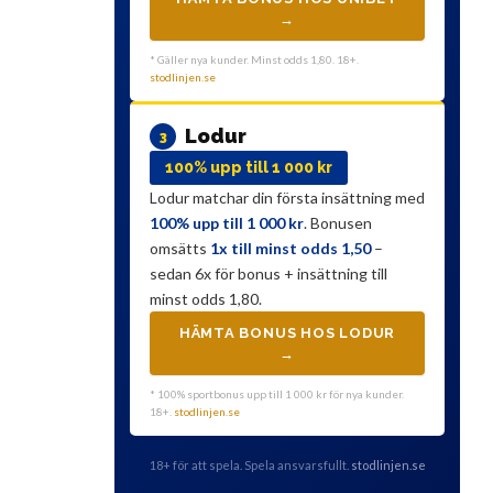
→
* Gäller nya kunder. Minst odds 1,80. 18+.
stodlinjen.se
Lodur
3
100% upp till 1 000 kr
Lodur matchar din första insättning med
100% upp till 1 000 kr
. Bonusen
omsätts
1x till minst odds 1,50
–
sedan 6x för bonus + insättning till
minst odds 1,80.
HÄMTA BONUS HOS LODUR
→
* 100% sportbonus upp till 1 000 kr för nya kunder.
18+.
stodlinjen.se
18+ för att spela. Spela ansvarsfullt.
stodlinjen.se