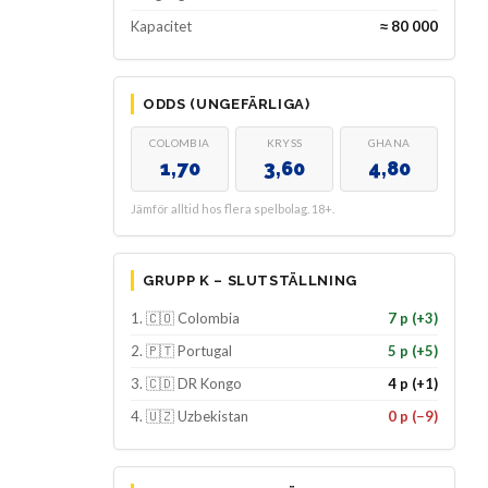
Kapacitet
≈ 80 000
ODDS (UNGEFÄRLIGA)
COLOMBIA
KRYSS
GHANA
1,70
3,60
4,80
Jämför alltid hos flera spelbolag. 18+.
GRUPP K – SLUTSTÄLLNING
1. 🇨🇴 Colombia
7 p (+3)
2. 🇵🇹 Portugal
5 p (+5)
3. 🇨🇩 DR Kongo
4 p (+1)
4. 🇺🇿 Uzbekistan
0 p (−9)