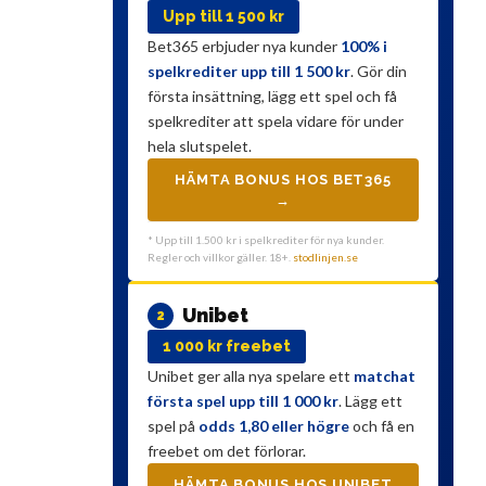
Upp till 1 500 kr
Bet365 erbjuder nya kunder
100% i
spelkrediter upp till 1 500 kr
. Gör din
första insättning, lägg ett spel och få
spelkrediter att spela vidare för under
hela slutspelet.
HÄMTA BONUS HOS BET365
→
* Upp till 1.500 kr i spelkrediter för nya kunder.
Regler och villkor gäller. 18+.
stodlinjen.se
Unibet
2
1 000 kr freebet
Unibet ger alla nya spelare ett
matchat
första spel upp till 1 000 kr
. Lägg ett
spel på
odds 1,80 eller högre
och få en
freebet om det förlorar.
HÄMTA BONUS HOS UNIBET