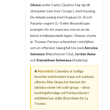
Ghana
under Carlos Queiroz tog sig till
slutspelet som trea i Grupp L med 4 poäng.
De delade poäng med Uruguay (3–3) och
Panama-segern (1–0 eller liknande) gav
poängen för att avancera som en av de
bästa tredjeplacelade lagen. Ghanas styrka
är Thomas Parteys erfarenhet i mittfältet
och en offensivt talangfull trio med
Antoine
Semenyo
(Manchester City),
Jordan Ayew
och
Kamaldeen Sulemana
(Atalanta).
⚽
Matchbild:
Colombia är tydliga
favoriter med bredare trupp och starkare
offensiv. Men Ghana har bevisat sitt
taktiska värde i ett svårt grupp – deras
kontringsförmåga och Parteys klasse i
mittfältet kan ställa till problem för La
Tricolor.