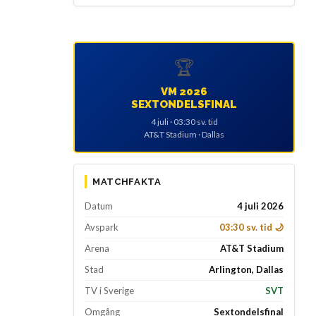
🏆
VM 2026
SEXTONDELSFINAL
4 juli · 03:30 sv. tid
AT&T Stadium · Dallas
MATCHFAKTA
Datum
4 juli 2026
Avspark
03:30 sv. tid 🌙
Arena
AT&T Stadium
Stad
Arlington, Dallas
TV i Sverige
SVT
Omgång
Sextondelsfinal