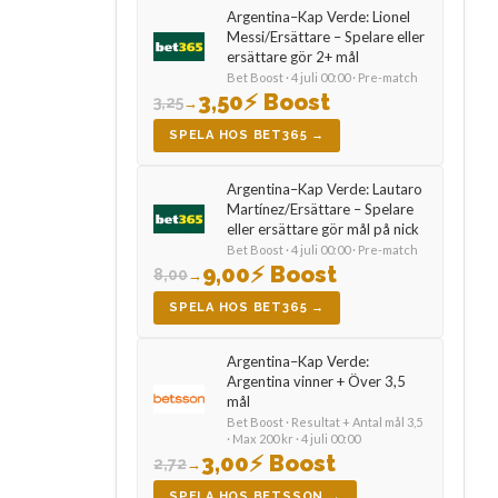
Argentina–Kap Verde: Lionel
Messi/Ersättare – Spelare eller
ersättare gör 2+ mål
Bet Boost · 4 juli 00:00 · Pre-match
3,50
⚡ Boost
3,25
→
SPELA HOS BET365 →
Argentina–Kap Verde: Lautaro
Martínez/Ersättare – Spelare
eller ersättare gör mål på nick
Bet Boost · 4 juli 00:00 · Pre-match
9,00
⚡ Boost
8,00
→
SPELA HOS BET365 →
Argentina–Kap Verde:
Argentina vinner + Över 3,5
mål
Bet Boost · Resultat + Antal mål 3,5
· Max 200 kr · 4 juli 00:00
3,00
⚡ Boost
2,72
→
SPELA HOS BETSSON →