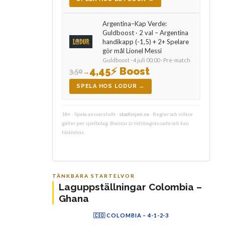
Argentina–Kap Verde:
Guldboost · 2 val – Argentina
handikapp (-1,5) + 2+ Spelare
gör mål Lionel Messi
Guldboost · 4 juli 00:00 · Pre-match
4,45
⚡ Boost
3,50
→
SPELA HOS LODUR →
18+ · Spela ansvarsfullt ·
stodlinjen.se
· Regler och villkor
gäller per spelbolag. Boostar är tidsbegränsade och kan
förändras.
TÄNKBARA STARTELVOR
Laguppställningar Colombia –
Ghana
🇨🇴 COLOMBIA – 4-1-2-3
SA
JR
GP
DS
JeL
CV
JC
JL
JAr
LD
DM