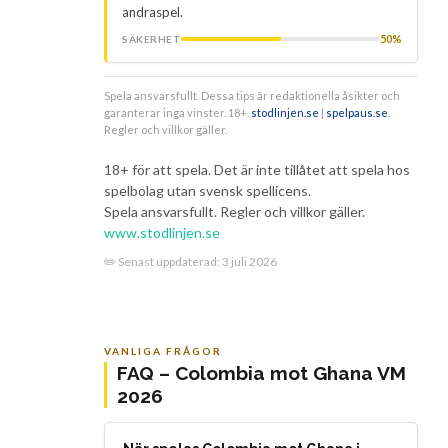
andraspel.
50%
SÄKERHET
Spela ansvarsfullt. Dessa tips är redaktionella åsikter och
garanterar inga vinster. 18+.
stodlinjen.se
|
spelpaus.se
.
Regler och villkor gäller.
18+ för att spela. Det är inte tillåtet att spela hos
spelbolag utan svensk spellicens.
Spela ansvarsfullt. Regler och villkor gäller.
www.stodlinjen.se
✏️ Senast uppdaterad:
3 juli 2026
VANLIGA FRÅGOR
FAQ – Colombia mot Ghana VM
2026