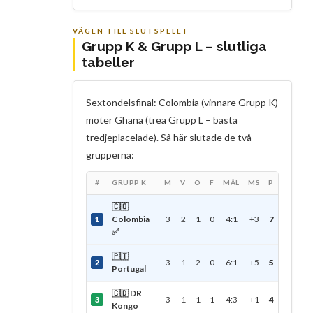
VÄGEN TILL SLUTSPELET
Grupp K & Grupp L – slutliga
tabeller
Sextondelsfinal: Colombia (vinnare Grupp K)
möter Ghana (trea Grupp L – bästa
tredjeplacelade). Så här slutade de två
grupperna:
#
GRUPP K
M
V
O
F
MÅL
MS
P
🇨🇴
Colombia
3
2
1
0
4:1
+3
7
1
✅
🇵🇹
3
1
2
0
6:1
+5
5
2
Portugal
🇨🇩 DR
3
1
1
1
4:3
+1
4
3
Kongo