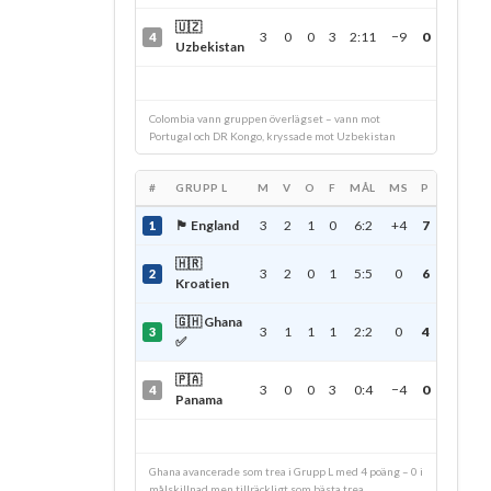
🇺🇿
3
0
0
3
2:11
−9
0
4
Uzbekistan
Colombia vann gruppen överlägset – vann mot
Portugal och DR Kongo, kryssade mot Uzbekistan
#
GRUPP L
M
V
O
F
MÅL
MS
P
🏴󠁧󠁢󠁥󠁮󠁧󠁿 England
3
2
1
0
6:2
+4
7
1
🇭🇷
3
2
0
1
5:5
0
6
2
Kroatien
🇬🇭 Ghana
3
1
1
1
2:2
0
4
3
✅
🇵🇦
3
0
0
3
0:4
−4
0
4
Panama
Ghana avancerade som trea i Grupp L med 4 poäng – 0 i
målskillnad men tillräckligt som bästa trea