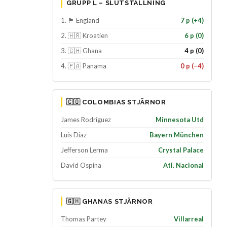
GRUPP L – SLUTSTÄLLNING
1. 🏴󠁧󠁢󠁥󠁮󠁧󠁿 England
7 p (+4)
2. 🇭🇷 Kroatien
6 p (0)
3. 🇬🇭 Ghana
4 p (0)
4. 🇵🇦 Panama
0 p (−4)
🇨🇴 COLOMBIAS STJÄRNOR
James Rodríguez
Minnesota Utd
Luis Díaz
Bayern München
Jefferson Lerma
Crystal Palace
David Ospina
Atl. Nacional
🇬🇭 GHANAS STJÄRNOR
Thomas Partey
Villarreal