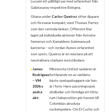
Lucumí ett pålitligt par med erfarenhet från
Galatasaray respektive Bologna.
Ghana under
Carlos Queiroz
sitter djupare
och försvarar kompakt, med Thomas Partey
som den centrala länken. Offensivt litar
laget på individuella aktioner från Antoine
Semenyo och Kamaldeen Sulemana på
kanterna – och Jordan Ayews erfarenhet
som spets. Queiroz är en mästare på att
neutralisera starkare motståndare.
James
Minnesota United-spelaren är
Rodríguez
fortfarande en av världens
– VM
bäste speluppbyggare när han
2026:s
är i form. Hans passningsspel,
andra
dödbollar och förmåga att hitta
akt:
rum i halvposition gör honom till
Colombias absoluta
nyckelspelare. Om El Cucho och