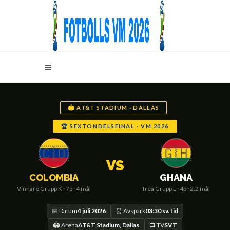
🏟️ AT&T STADIUM · DALLAS
🏆 SEXTONDELSFINAL · VM 2026
🇨🇴
🇬🇭
VS
COLOMBIA
GHANA
Vinnare Grupp K · 7p · 4 mål
Trea Grupp L · 4p · 2:2 mål
📅 Datum
4 juli 2026
⏰ Avspark
03:30 sv. tid
🏟️ Arena
AT&T Stadium, Dallas
📺 TV
SVT