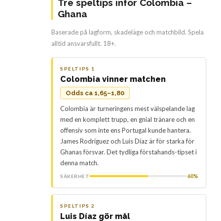
Tre speltips inför Colombia –
Ghana
Baserade på lagform, skadeläge och matchbild. Spela
alltid ansvarsfullt. 18+.
SPELTIPS 1
Colombia vinner matchen
Odds ca 1,65–1,80
Colombia är turneringens mest välspelande lag
med en komplett trupp, en gnial tränare och en
offensiv som inte ens Portugal kunde hantera.
James Rodríguez och Luis Díaz är för starka för
Ghanas försvar. Det tydliga förstahands-tipset i
denna match.
60%
SÄKERHET
SPELTIPS 2
Luis Díaz gör mål