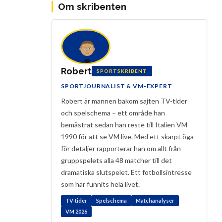
Om skribenten
Robert
SPORTSKRIBENT
SPORTJOURNALIST & VM-EXPERT
Robert är mannen bakom sajten TV-tider
och spelschema – ett område han
bemästrat sedan han reste till Italien VM
1990 för att se VM live. Med ett skarpt öga
för detaljer rapporterar han om allt från
gruppspelets alla 48 matcher till det
dramatiska slutspelet. Ett fotbollsintresse
som har funnits hela livet.
TV-tider
Spelschema
Matchanalyser
VM 2026