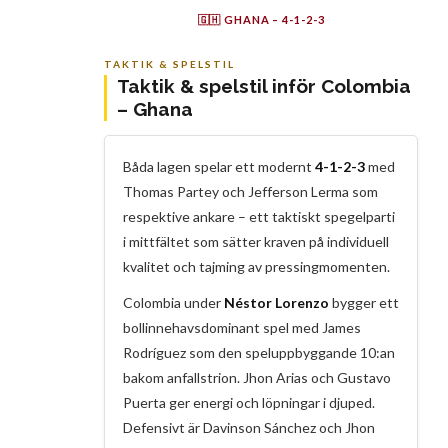
S. Arias
J. Rodríguez
G. Puerta
D. Sánchez
J. Córdoba
C. Vargas
J. Lerma
J. Lucumí
J. Arias
D. Machado
L. Díaz
🇬🇭 GHANA – 4-1-2-3
GM
AS
KS
DL
BA
TP
JA
JA
EO
KS
MS
G. Mensah
A. Semenyo
K. Sibo
D. Luckassen
T. Partey
B. Asare
J. Ayew
J. Adjetey
E. Owusu
K. Sulemana
M. Senaya
TAKTIK & SPELSTIL
Taktik & spelstil inför Colombia
– Ghana
Båda lagen spelar ett modernt
4-1-2-3
med
Thomas Partey och Jefferson Lerma som
respektive ankare – ett taktiskt spegelparti
i mittfältet som sätter kraven på individuell
kvalitet och tajming av pressingmomenten.
Colombia under
Néstor Lorenzo
bygger ett
bollinnehavsdominant spel med James
Rodríguez som den speluppbyggande 10:an
bakom anfallstrion. Jhon Arias och Gustavo
Puerta ger energi och löpningar i djuped.
Defensivt är Davinson Sánchez och Jhon