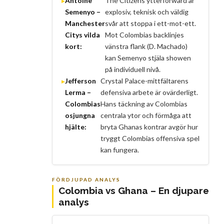
Antoine
The Citizens ytterforward är
Semenyo –
explosiv, teknisk och väldig
Manchester
svår att stoppa i ett-mot-ett.
Citys vilda
Mot Colombias backlinjes
kort:
vänstra flank (D. Machado)
kan Semenyo stjäla showen
på individuell nivå.
Jefferson
Crystal Palace-mittfältarens
Lerma –
defensiva arbete är ovärderligt.
Colombias
Hans täckning av Colombias
osjungna
centrala ytor och förmåga att
hjälte:
bryta Ghanas kontrar avgör hur
tryggt Colombias offensiva spel
kan fungera.
FÖRDJUPAD ANALYS
Colombia vs Ghana – En djupare
analys