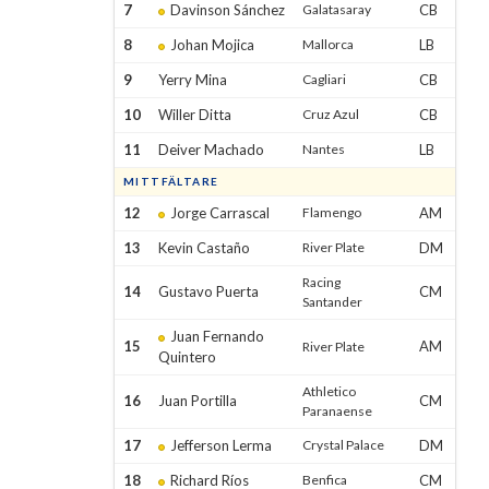
7
Davinson Sánchez
Galatasaray
CB
8
Johan Mojica
Mallorca
LB
9
Yerry Mina
Cagliari
CB
10
Willer Ditta
Cruz Azul
CB
11
Deiver Machado
Nantes
LB
MITTFÄLTARE
12
Jorge Carrascal
Flamengo
AM
13
Kevin Castaño
River Plate
DM
Racing
14
Gustavo Puerta
CM
Santander
Juan Fernando
15
AM
River Plate
Quintero
Athletico
16
Juan Portilla
CM
Paranaense
17
Jefferson Lerma
Crystal Palace
DM
18
Richard Ríos
Benfica
CM