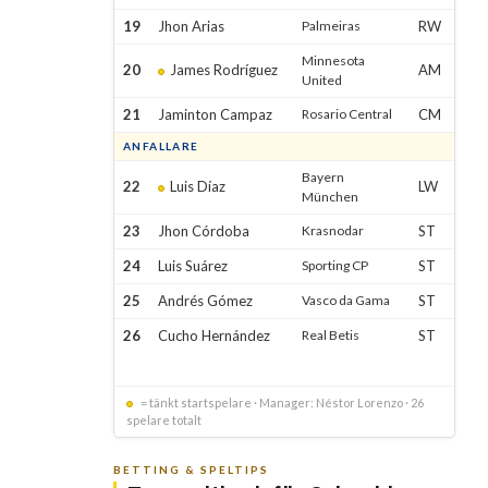
19
Jhon Arias
Palmeiras
RW
Minnesota
20
James Rodríguez
AM
United
21
Jaminton Campaz
Rosario Central
CM
ANFALLARE
Bayern
22
Luis Díaz
LW
München
23
Jhon Córdoba
Krasnodar
ST
24
Luis Suárez
Sporting CP
ST
25
Andrés Gómez
Vasco da Gama
ST
26
Cucho Hernández
Real Betis
ST
= tänkt startspelare · Manager: Néstor Lorenzo · 26
spelare totalt
BETTING & SPELTIPS