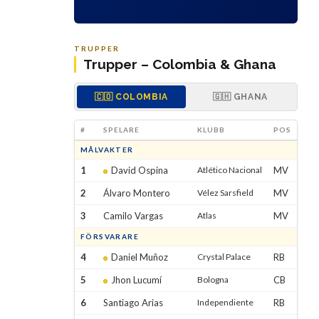
TRUPPER
Trupper – Colombia & Ghana
🇨🇴 COLOMBIA
🇬🇭 GHANA
#
SPELARE
KLUBB
POS
MÅLVAKTER
1
David Ospina
Atlético Nacional
MV
2
Álvaro Montero
Vélez Sarsfield
MV
3
Camilo Vargas
Atlas
MV
FÖRSVARARE
4
Daniel Muñoz
Crystal Palace
RB
5
Jhon Lucumí
Bologna
CB
6
Santiago Arias
Independiente
RB