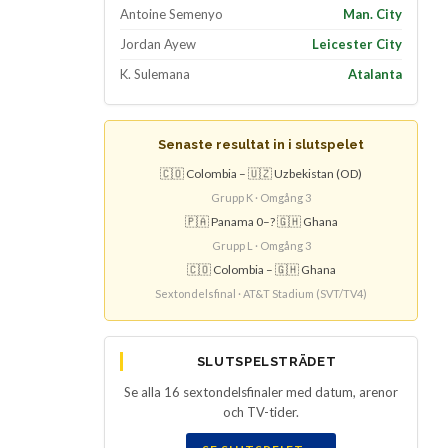
Antoine Semenyo
Man. City
Jordan Ayew
Leicester City
K. Sulemana
Atalanta
Senaste resultat in i slutspelet
🇨🇴 Colombia – 🇺🇿 Uzbekistan (OD)
Grupp K · Omgång 3
🇵🇦 Panama 0–? 🇬🇭 Ghana
Grupp L · Omgång 3
🇨🇴 Colombia – 🇬🇭 Ghana
Sextondelsfinal · AT&T Stadium (SVT/TV4)
SLUTSPELSTRÄDET
Se alla 16 sextondelsfinaler med datum, arenor
och TV-tider.