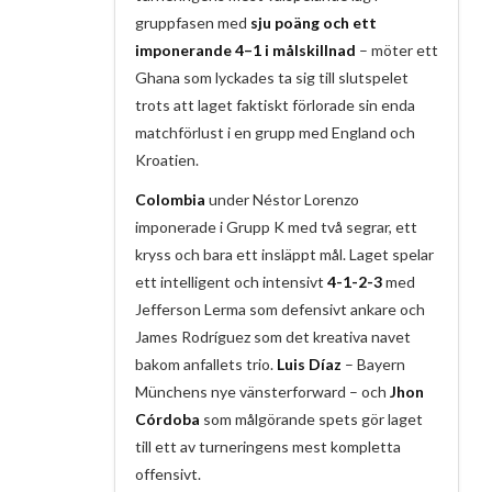
gruppfasen med
sju poäng och ett
imponerande 4–1 i målskillnad
– möter ett
Ghana som lyckades ta sig till slutspelet
trots att laget faktiskt förlorade sin enda
matchförlust i en grupp med England och
Kroatien.
Colombia
under Néstor Lorenzo
imponerade i Grupp K med två segrar, ett
kryss och bara ett insläppt mål. Laget spelar
ett intelligent och intensivt
4-1-2-3
med
Jefferson Lerma som defensivt ankare och
James Rodríguez som det kreativa navet
bakom anfallets trio.
Luis Díaz
– Bayern
Münchens nye vänsterforward – och
Jhon
Córdoba
som målgörande spets gör laget
till ett av turneringens mest kompletta
offensivt.