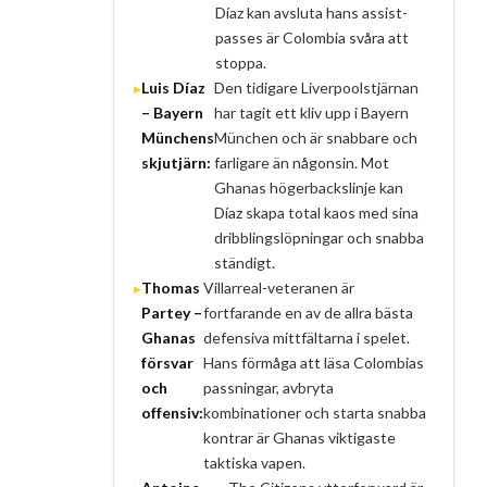
Díaz kan avsluta hans assist-
passes är Colombia svåra att
stoppa.
Luis Díaz
Den tidigare Liverpoolstjärnan
– Bayern
har tagit ett kliv upp i Bayern
Münchens
München och är snabbare och
skjutjärn:
farligare än någonsin. Mot
Ghanas högerbackslinje kan
Díaz skapa total kaos med sina
dribblingslöpningar och snabba
ständigt.
Thomas
Villarreal-veteranen är
Partey –
fortfarande en av de allra bästa
Ghanas
defensiva mittfältarna i spelet.
försvar
Hans förmåga att läsa Colombias
och
passningar, avbryta
offensiv:
kombinationer och starta snabba
kontrar är Ghanas viktigaste
taktiska vapen.