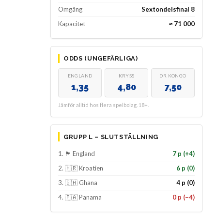
Omgång
Sextondelsfinal 8
Kapacitet
≈ 71 000
ODDS (UNGEFÄRLIGA)
ENGLAND
KRYSS
DR KONGO
1,35
4,80
7,50
Jämför alltid hos flera spelbolag. 18+.
GRUPP L – SLUTSTÄLLNING
1. 🏴 England
7 p (+4)
2. 🇭🇷 Kroatien
6 p (0)
3. 🇬🇭 Ghana
4 p (0)
4. 🇵🇦 Panama
0 p (−4)