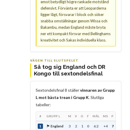
emot betydligt högre rankade motstånd
defensivt. Förvänta er att Leoparderna
ligger lågt, försvarar i block och söker
snabba omställningar genom Wissa och
Bakambu, medan England måste bryta
ner ett kompakt försvar med Bellinghams
kreativitet och Sakas individuella klass.
VÄGEN TILL SLUTSPELET
Så tog sig England och DR
Kongo till sextondelsfinal
Sextondelsfinal 8 ställer
vinnaren av Grupp
L mot bästa trean i Grupp K
. Slutliga
tabeller:
#
GRUPP L
M
V
O
F
MÅL
MS
P
🏴 England
3
2
1
0
6:2
+4
7
1