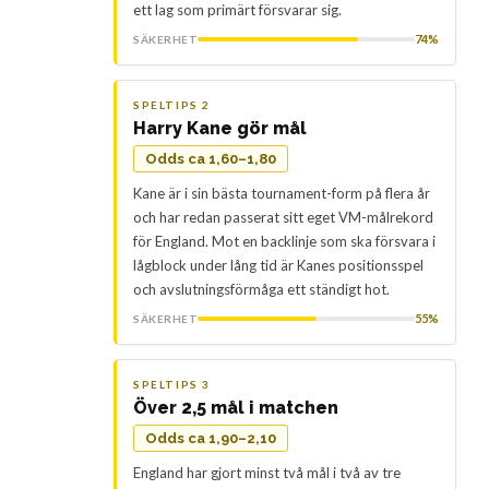
ett lag som primärt försvarar sig.
74%
SÄKERHET
SPELTIPS 2
Harry Kane gör mål
Odds ca 1,60–1,80
Kane är i sin bästa tournament-form på flera år
och har redan passerat sitt eget VM-målrekord
för England. Mot en backlinje som ska försvara i
lågblock under lång tid är Kanes positionsspel
och avslutningsförmåga ett ständigt hot.
55%
SÄKERHET
SPELTIPS 3
Över 2,5 mål i matchen
Odds ca 1,90–2,10
England har gjort minst två mål i två av tre