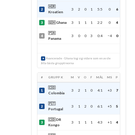
🇭🇷
3
2
0
1
5:5
0
6
2
Kroatien
🇬🇭 Ghana
3
1
1
1
2:2
0
4
3
🇵🇦
3
0
0
3
0:4
−4
0
4
Panama
Avancerade · Ghana tog sig vidare som en av de
●
åtta bästa grupptreorna
#
GRUPP K
M
V
O
F
MÅL
MS
P
🇨🇴
3
2
1
0
4:1
+3
7
1
Colombia
🇵🇹
3
1
2
0
6:1
+5
5
2
Portugal
🇨🇩 DR
3
1
1
1
4:3
+1
4
3
Kongo