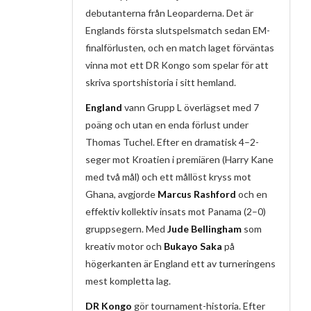
debutanterna från Leoparderna. Det är
Englands första slutspelsmatch sedan EM-
finalförlusten, och en match laget förväntas
vinna mot ett DR Kongo som spelar för att
skriva sportshistoria i sitt hemland.
England
vann Grupp L överlägset med 7
poäng och utan en enda förlust under
Thomas Tuchel. Efter en dramatisk 4–2-
seger mot Kroatien i premiären (Harry Kane
med två mål) och ett mållöst kryss mot
Ghana, avgjorde
Marcus Rashford
och en
effektiv kollektiv insats mot Panama (2–0)
gruppsegern. Med
Jude Bellingham
som
kreativ motor och
Bukayo Saka
på
högerkanten är England ett av turneringens
mest kompletta lag.
DR Kongo
gör tournament-historia. Efter