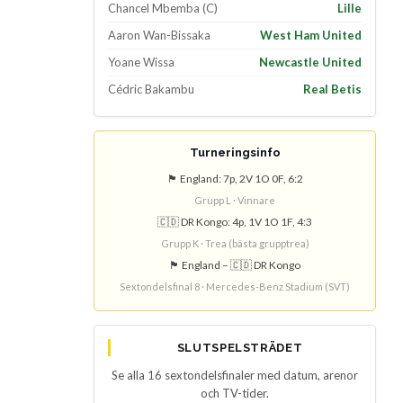
Chancel Mbemba (C)
Lille
Aaron Wan-Bissaka
West Ham United
Yoane Wissa
Newcastle United
Cédric Bakambu
Real Betis
Turneringsinfo
🏴 England: 7p, 2V 1O 0F, 6:2
Grupp L · Vinnare
🇨🇩 DR Kongo: 4p, 1V 1O 1F, 4:3
Grupp K · Trea (bästa grupptrea)
🏴 England – 🇨🇩 DR Kongo
Sextondelsfinal 8 · Mercedes-Benz Stadium (SVT)
SLUTSPELSTRÄDET
Se alla 16 sextondelsfinaler med datum, arenor
och TV-tider.