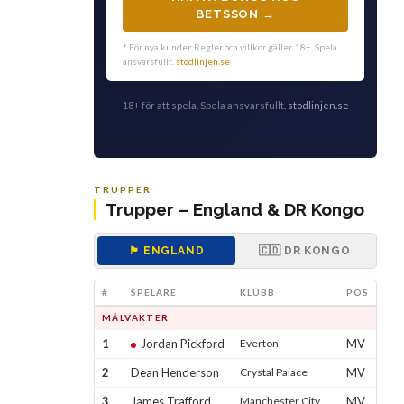
BETSSON →
* För nya kunder. Regler och villkor gäller. 18+. Spela
ansvarsfullt.
stodlinjen.se
18+ för att spela. Spela ansvarsfullt.
stodlinjen.se
TRUPPER
Trupper – England & DR Kongo
🏴 ENGLAND
🇨🇩 DR KONGO
#
SPELARE
KLUBB
POS
MÅLVAKTER
1
Jordan Pickford
Everton
MV
2
Dean Henderson
Crystal Palace
MV
3
James Trafford
Manchester City
MV