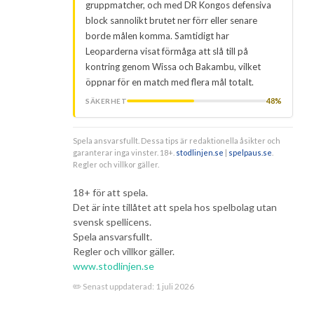
gruppmatcher, och med DR Kongos defensiva
block sannolikt brutet ner förr eller senare
borde målen komma. Samtidigt har
Leoparderna visat förmåga att slå till på
kontring genom Wissa och Bakambu, vilket
öppnar för en match med flera mål totalt.
48%
SÄKERHET
Spela ansvarsfullt. Dessa tips är redaktionella åsikter och
garanterar inga vinster. 18+.
stodlinjen.se
|
spelpaus.se
.
Regler och villkor gäller.
18+ för att spela.
Det är inte tillåtet att spela hos spelbolag utan
svensk spellicens.
Spela ansvarsfullt.
Regler och villkor gäller.
www.stodlinjen.se
✏️ Senast uppdaterad:
1 juli 2026