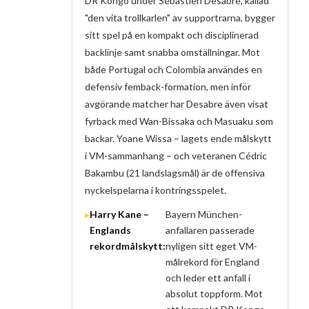
DR Kongo under Sébastien Desabre, kallad
"den vita trollkarlen" av supportrarna, bygger
sitt spel på en kompakt och disciplinerad
backlinje samt snabba omställningar. Mot
både Portugal och Colombia användes en
defensiv femback-formation, men inför
avgörande matcher har Desabre även visat
fyrback med Wan-Bissaka och Masuaku som
backar. Yoane Wissa – lagets ende målskytt
i VM-sammanhang – och veteranen Cédric
Bakambu (21 landslagsmål) är de offensiva
nyckelspelarna i kontringsspelet.
Harry Kane –
Bayern München-
Englands
anfallaren passerade
rekordmålskytt:
nyligen sitt eget VM-
målrekord för England
och leder ett anfall i
absolut toppform. Mot