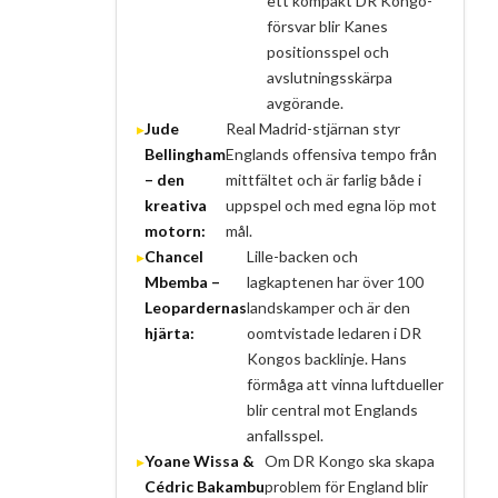
ett kompakt DR Kongo-
försvar blir Kanes
positionsspel och
avslutningsskärpa
avgörande.
Jude
Real Madrid-stjärnan styr
Bellingham
Englands offensiva tempo från
– den
mittfältet och är farlig både i
kreativa
uppspel och med egna löp mot
motorn:
mål.
Chancel
Lille-backen och
Mbemba –
lagkaptenen har över 100
Leopardernas
landskamper och är den
hjärta:
oomtvistade ledaren i DR
Kongos backlinje. Hans
förmåga att vinna luftdueller
blir central mot Englands
anfallsspel.
Yoane Wissa &
Om DR Kongo ska skapa
Cédric Bakambu
problem för England blir