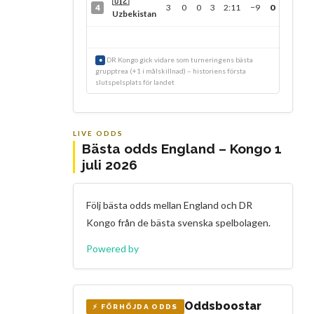
🇺🇿
3
0
0
3
2:11
−9
0
4
Uzbekistan
DR Kongo gick vidare som turneringens bästa
●
grupptrea (+1 i målskillnad) – historiens första
slutspelsplats för landet
LIVE ODDS
Bästa odds England – Kongo 1
juli 2026
Följ bästa odds mellan England och DR
Kongo från de bästa svenska spelbolagen.
Powered by
Oddsboostar
⚡ FÖRHÖJDA ODDS