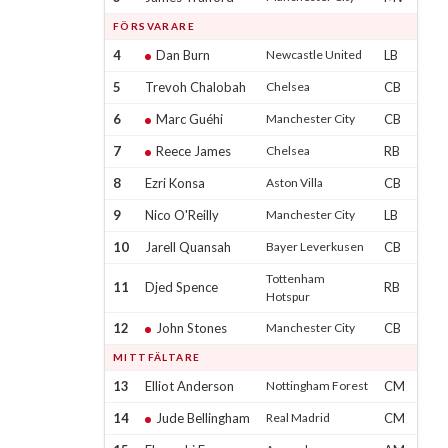
FÖRSVARARE
4
Dan Burn
Newcastle United
LB
5
Trevoh Chalobah
Chelsea
CB
6
Marc Guéhi
Manchester City
CB
7
Reece James
Chelsea
RB
8
Ezri Konsa
Aston Villa
CB
9
Nico O'Reilly
Manchester City
LB
10
Jarell Quansah
Bayer Leverkusen
CB
Tottenham
11
Djed Spence
RB
Hotspur
12
John Stones
Manchester City
CB
MITTFÄLTARE
13
Elliot Anderson
Nottingham Forest
CM
14
Jude Bellingham
Real Madrid
CM