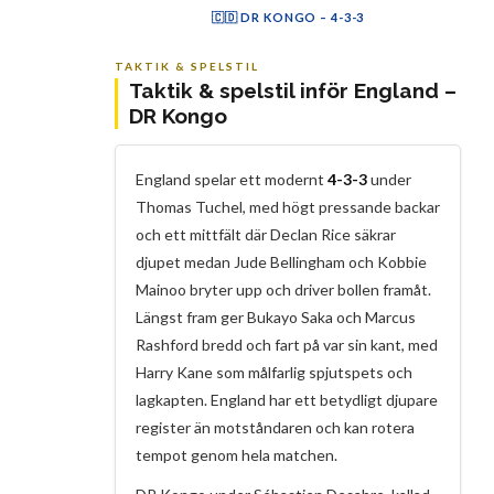
D. Burn
Rashford
Mainoo
Guéhi
Pickford
H. Kane
D. Rice
Stones
Bellingham
Saka
R. James
🇨🇩 DR KONGO – 4-3-3
Ma
Wi
Mu
Mb
Mp
Mo
Ba
Tu
Ka
Bo
WB
Masuaku
Wissa
Mukau
Mbemba
Moutoussamy
Bakambu
Mpasi
Tuanzebe
E. Kayembe
Bongonda
Wan-Bissaka
TAKTIK & SPELSTIL
Taktik & spelstil inför England –
DR Kongo
England spelar ett modernt
4-3-3
under
Thomas Tuchel, med högt pressande backar
och ett mittfält där Declan Rice säkrar
djupet medan Jude Bellingham och Kobbie
Mainoo bryter upp och driver bollen framåt.
Längst fram ger Bukayo Saka och Marcus
Rashford bredd och fart på var sin kant, med
Harry Kane som målfarlig spjutspets och
lagkapten. England har ett betydligt djupare
register än motståndaren och kan rotera
tempot genom hela matchen.