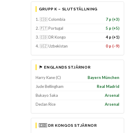
GRUPP K – SLUTSTÄLLNING
1. 🇨🇴 Colombia
7 p (+3)
2. 🇵🇹 Portugal
5 p (+5)
3. 🇨🇩 DR Kongo
4 p (+1)
4. 🇺🇿 Uzbekistan
0 p (−9)
🏴 ENGLANDS STJÄRNOR
Harry Kane (C)
Bayern München
Jude Bellingham
Real Madrid
Bukayo Saka
Arsenal
Declan Rice
Arsenal
🇨🇩 DR KONGOS STJÄRNOR