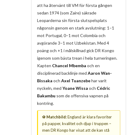
att ha återvänt till VM för första gången
sedan 1974 (som Zaire) säkrade
Leoparderna sin första slutspelsplats
någonsin genom en stark avslutning: 1–1
mot Portugal, 0–1 mot Colombia och
avgörande 3–1 mot Uzbekistan. Med 4
poäng och +1 i målskillnad gick DR Kongo
igenom som bästa trean i hela turneringen.
Kapten
Chancel Mbemba
och en
disciplinerad backlinje med
Aaron Wan-
Bissaka
och
Axel Tuanzebe
har varit
nyckeln, med
Yoane Wissa
och
Cédric
Bakambu
som de offensiva vapnen på
kontring.
⚽
Matchbild:
England är klara favoriter
på papper, kvalitet och djup i truppen –
men DR Kongo har visat att de kan stå