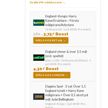
Se alla VM-oddsboostar →
England–Kongo: Harry
Kane/Ersättare – Första
målgörare/Avbytare
Ordinarie tid · 1 juli 18:00 · Pre-match
3,75
⚡ Boost
3,60
→
SPELA HOS BET365 →
England vinner & över 3,5 mål
(ord. speltid)
ENG v CON · Ordinarie tid (90 min) · 1
juli 18:00 · Pre-match
4,50
⚡ Boost
SPELA HOS COMEON →
Dagens Spel · 3 val: Över 1,5
England totalt + Harry Kane
målgörare + Över 0,5 skott på
mål Jude Bellingham
England–Kongo · 1 juli 18:00 · Pre-
match