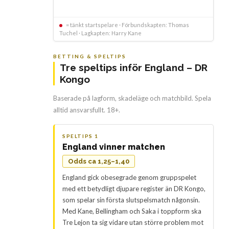
= tänkt startspelare · Förbundskapten: Thomas
Tuchel · Lagkapten: Harry Kane
BETTING & SPELTIPS
Tre speltips inför England – DR
Kongo
Baserade på lagform, skadeläge och matchbild. Spela
alltid ansvarsfullt. 18+.
SPELTIPS 1
England vinner matchen
Odds ca 1,25–1,40
England gick obesegrade genom gruppspelet
med ett betydligt djupare register än DR Kongo,
som spelar sin första slutspelsmatch någonsin.
Med Kane, Bellingham och Saka i toppform ska
Tre Lejon ta sig vidare utan större problem mot