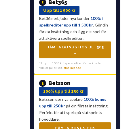
Bet365
2
Upp till 1 500 kr
Bet365 erbjuder nya kunder
100% i
spelkrediter upp till 1 500 kr
. Gör din
första insättning och lägg ett spel för
att aktivera spelkrediten.
HÄMTA BONUS HOS BET365
→
* Upp till 1.500 kr i spelkrediter för nya kunder.
Villkor gäller. 18+.
stodlinjen.se
Betsson
3
100% upp till 250 kr
Betsson ger nya spelare
100% bonus
upp till 250 kr
på din första insättning.
Perfekt för att spela på slutspelets
högoddare.
HÄMTA BONUS HOS