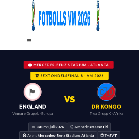
🏟️ MERCEDES-BENZ STADIUM · ATLANTA
🏆 SEXTONDELSFINAL 8 · VM 2026
🏴󠁧󠁢󠁥󠁮󠁧󠁿
🇨🇩
VS
ENGLAND
DR KONGO
Vinnare Grupp L · Europa
Trea Grupp K · Afrika
📅 Datum
1 juli 2026
⏰ Avspark
18:00 sv. tid
🏟️ Arena
Mercedes-Benz Stadium, Atlanta
📺 TV
SVT