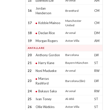
15
Eberechi Eze
Arsenal
AM
Jordan
16
CM
Brentford
Henderson
Manchester
17
Kobbie Mainoo
CM
United
18
Declan Rice
Arsenal
DM
19
Morgan Rogers
Aston Villa
AM
ANFALLARE
20
Anthony Gordon
Barcelona
LW
21
Harry Kane
Bayern München
ST
22
Noni Madueke
Arsenal
RW
Marcus
23
LW
Barcelona (lån)
Rashford
24
Bukayo Saka
Arsenal
RW
25
Ivan Toney
Al-Ahli
ST
26
Ollie Watkins
Aston Villa
ST