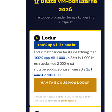
🏆 Bästa VM-bonusarna
2026
Tre topperbjudanden för nya kunder inför
slutspelet
Lodur
1
100% upp till 1 000 kr
Lodur matchar din första insättning med
100% upp till 1 000 kr
. Sätt in 1 000 kr
och spela med 2 000 kr på
slutspelsodds. Bonusen omsätts
1x till
minst odds 1,50
.
HÄMTA BONUS HOS LODUR
→
* 100% sportbonus upp till 1 000 kr för nya kunder.
18+. Spela ansvarsfullt.
stodlinjen.se