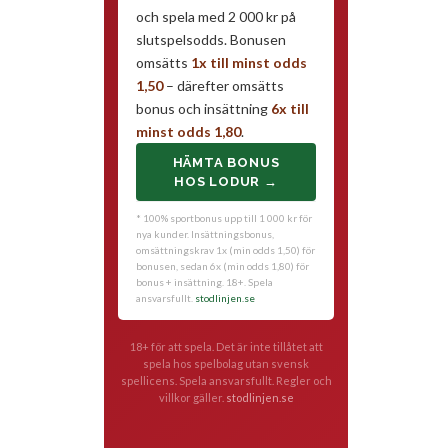
och spela med 2 000 kr på
slutspelsodds. Bonusen
omsätts
1x till minst odds
1,50
– därefter omsätts
bonus och insättning
6x till
minst odds 1,80
.
HÄMTA BONUS
HOS LODUR →
* 100% sportbonus upp till 1 000 kr för
nya kunder. Insättningsbonus,
omsättningskrav 1x (min odds 1,50) för
bonusen, sedan 6x (min odds 1,80) för
bonus + insättning. 18+. Spela
ansvarsfullt.
stodlinjen.se
18+ för att spela. Det är inte tillåtet att
spela hos spelbolag utan svensk
spellicens. Spela ansvarsfullt. Regler och
villkor gäller.
stodlinjen.se