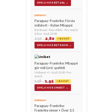
SPELA HOS BET365 →
Paraguay–Frankrike: Första
målskytt – Kylian Mbappé
Bet Boost · Max 200 kr · Pre-match
& live · 4 juli 23:00
2,80
2,50
→
⚡ BOOST
SPELA HOS BETSSON →
Paraguay–Frankrike: Mbappé
gör mål (ord. speltid)
Uniboost +1 · 4 juli 23:00 · Pre-
match
1,95
1,56
→
⚡ BOOST
SPELA HOS UNIBET →
Paraguay–Frankrike:
Frankrike vinner + Över 3,5