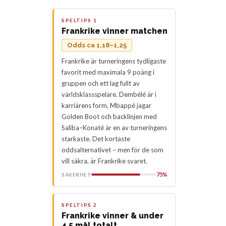
SPELTIPS 1
Frankrike vinner matchen
Odds ca 1,18–1,25
Frankrike är turneringens tydligaste
favorit med maximala 9 poäng i
gruppen och ett lag fullt av
världsklassspelare. Dembélé är i
karriärens form, Mbappé jagar
Golden Boot och backlinjen med
Saliba–Konaté är en av turneringens
starkaste. Det kortaste
oddsalternativet – men för de som
vill säkra, är Frankrike svaret.
75%
SÄKERHET
SPELTIPS 2
Frankrike vinner & under
4,5 mål totalt