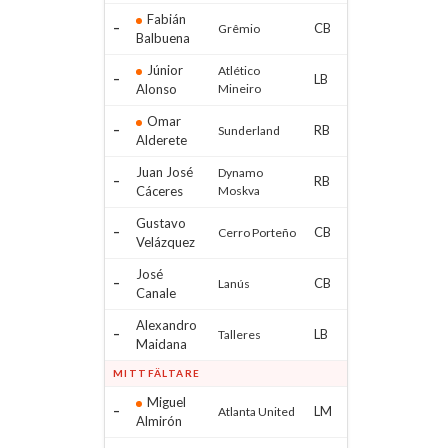
Fabián
–
CB
Grêmio
Balbuena
Júnior
Atlético
–
LB
Alonso
Mineiro
Omar
–
RB
Sunderland
Alderete
Juan José
Dynamo
–
RB
Cáceres
Moskva
Gustavo
–
CB
Cerro Porteño
Velázquez
José
–
CB
Lanús
Canale
Alexandro
–
LB
Talleres
Maidana
MITTFÄLTARE
Miguel
–
LM
Atlanta United
Almirón