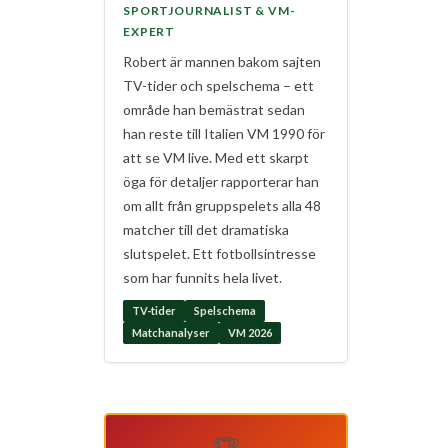
SPORTJOURNALIST & VM-
EXPERT
Robert är mannen bakom sajten
TV-tider och spelschema – ett
område han bemästrat sedan
han reste till Italien VM 1990 för
att se VM live. Med ett skarpt
öga för detaljer rapporterar han
om allt från gruppspelets alla 48
matcher till det dramatiska
slutspelet. Ett fotbollsintresse
som har funnits hela livet.
TV-tider
Spelschema
Matchanalyser
VM 2026