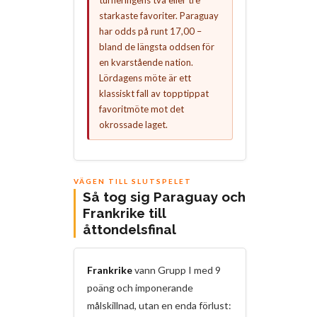
turneringens två eller tre
starkaste favoriter. Paraguay
har odds på runt 17,00 –
bland de längsta oddsen för
en kvarstående nation.
Lördagens möte är ett
klassiskt fall av topptippat
favoritmöte mot det
okrossade laget.
VÄGEN TILL SLUTSPELET
Så tog sig Paraguay och
Frankrike till
åttondelsfinal
Frankrike
vann Grupp I med 9
poäng och imponerande
målskillnad, utan en enda förlust: