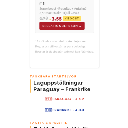
mål
Superboost · Resultat + Antal mål
3,5 · Max 200 kr · 4 juli 23:00
3,55
2,78
→
⚡ BOOST
SPELA HOS BETSSON →
18+ · Spela ansvarsfullt ·
stodlinjen.se
·
Regler och villkor gäller per spelbolag.
Boostar är tidsbegränsade och kan förändras.
TÄNKBARA STARTELVOR
Laguppställningar
Paraguay – Frankrike
🇵🇾 PARAGUAY – 4-4-2
Ami
Al
Sa
GG
Cu
Gi
Ba
DG
Pi
En
Al
Almirón
Alonso
Sanabria
G. Gómez (K)
Cubas
Gill
D. Gómez
Balbuena
Pitta
Alderete
Enciso
🇫🇷 FRANKRIKE – 4-3-3
Di
De
Ra
Up
Ma
Mb
Tc
Sa
ZE
Ol
Ku
L. Digne
Dembélé
Rabiot
Upamecano
Tchouaméni
Mbappé (K)
Maignan
Saliba
Olise
Barcola
Koundé
TAKTIK & SPELSTIL