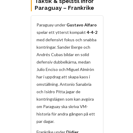
Taktik & spelstil inför
Paraguay – Frankrike
Paraguay under
Gustavo Alfaro
spelar ett ytterst kompakt
4-4-2
med defensivt fokus och snabba
kontringar. Sander Berge och
Andrés Cubas bildar en solid
defensiv dubbelkärna, medan
Julio Enciso och Miguel Almirón
har i uppdrag att skapa kaos i
omställning. Antonio Sanabria
och Isidro Pitta jagar de
kontringslägen som kan avgöra
om Paraguay ska skriva VM-
historia för andra gången på ett
par dagar.
Frankrike under
Didier