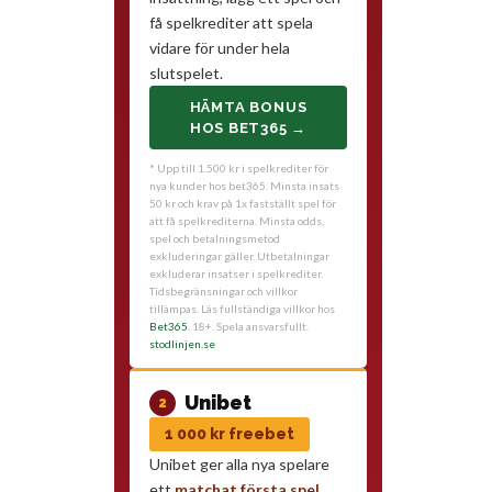
få spelkrediter att spela
vidare för under hela
slutspelet.
HÄMTA BONUS
HOS BET365 →
* Upp till 1.500 kr i spelkrediter för
nya kunder hos bet365. Minsta insats
50 kr och krav på 1x fastställt spel för
att få spelkrediterna. Minsta odds,
spel och betalningsmetod
exkluderingar gäller. Utbetalningar
exkluderar insatser i spelkrediter.
Tidsbegränsningar och villkor
tillämpas. Läs fullständiga villkor hos
Bet365
. 18+. Spela ansvarsfullt.
stodlinjen.se
Unibet
2
1 000 kr freebet
Unibet ger alla nya spelare
ett
matchat första spel