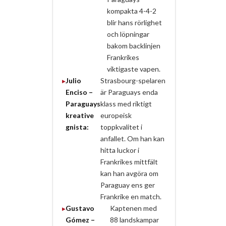
kompakta 4-4-2
blir hans rörlighet
och löpningar
bakom backlinjen
Frankrikes
viktigaste vapen.
Julio
Strasbourg-spelaren
Enciso –
är Paraguays enda
Paraguays
klass med riktigt
kreative
europeisk
gnista:
toppkvalitet i
anfallet. Om han kan
hitta luckor i
Frankrikes mittfält
kan han avgöra om
Paraguay ens ger
Frankrike en match.
Gustavo
Kaptenen med
Gómez –
88 landskampar