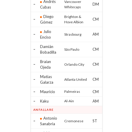
Andrés
Vancouver
–
DM
Cubas
Whitecaps
Diego
Brighton &
–
CM
Gómez
Hove Albion
Julio
–
AM
Strasbourg
Enciso
Damián
–
CM
São Paulo
Bobadilla
Braian
–
CM
Orlando City
Ojeda
Matías
–
CM
Atlanta United
Galarza
–
Maurício
Palmeiras
CM
–
Kaku
Al-Ain
AM
ANFALLARE
Antonio
–
ST
Cremonese
Sanabria