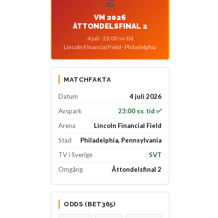
🏆
VM 2026
ÅTTONDELSFINAL 2
4 juli · 23:00 sv. tid
Lincoln Financial Field · Philadelphia
MATCHFAKTA
Datum
4 juli 2026
Avspark
23:00 sv. tid ✅
Arena
Lincoln Financial Field
Stad
Philadelphia, Pennsylvania
TV i Sverige
SVT
Omgång
Åttondelsfinal 2
ODDS (BET365)