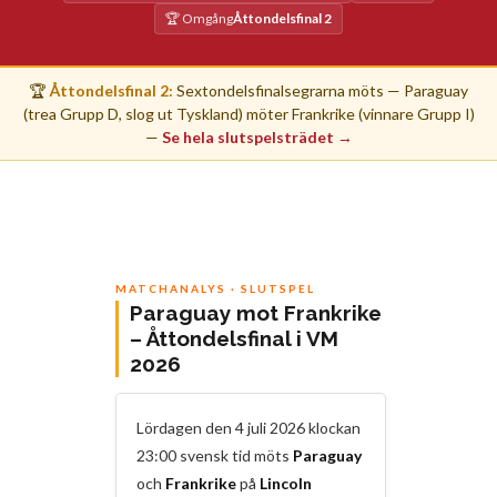
🏆 Omgång
Åttondelsfinal 2
🏆
Åttondelsfinal 2:
Sextondelsfinalsegrarna möts — Paraguay
(trea Grupp D, slog ut Tyskland) möter Frankrike (vinnare Grupp I)
—
Se hela slutspelsträdet →
MATCHANALYS · SLUTSPEL
Paraguay mot Frankrike
– Åttondelsfinal i VM
2026
Lördagen den 4 juli 2026 klockan
23:00 svensk tid möts
Paraguay
och
Frankrike
på
Lincoln