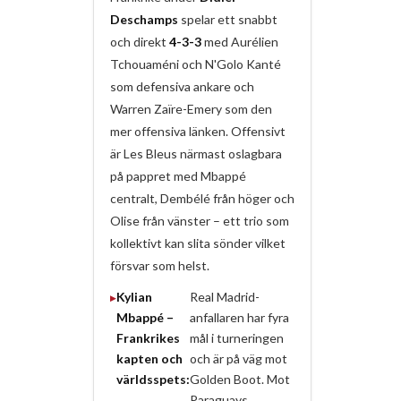
Deschamps
spelar ett snabbt
och direkt
4-3-3
med Aurélien
Tchouaméni och N'Golo Kanté
som defensiva ankare och
Warren Zaïre-Emery som den
mer offensiva länken. Offensivt
är Les Bleus närmast oslagbara
på pappret med Mbappé
centralt, Dembélé från höger och
Olise från vänster – ett trio som
kollektivt kan slita sönder vilket
försvar som helst.
Kylian
Real Madrid-
Mbappé –
anfallaren har fyra
Frankrikes
mål i turneringen
kapten och
och är på väg mot
världsspets:
Golden Boot. Mot
Paraguays