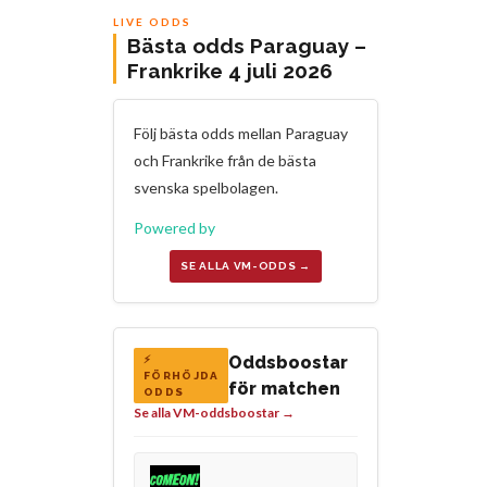
LIVE ODDS
Bästa odds Paraguay –
Frankrike 4 juli 2026
Följ bästa odds mellan Paraguay
och Frankrike från de bästa
svenska spelbolagen.
Powered by
SE ALLA VM-ODDS →
Oddsboostar
⚡
FÖRHÖJDA
för matchen
ODDS
Se alla VM-oddsboostar →