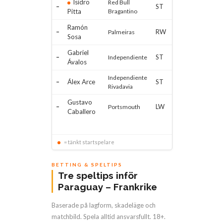
Isidro
Red Bull
–
ST
Pitta
Bragantino
Ramón
–
RW
Palmeiras
Sosa
Gabriel
–
ST
Independiente
Ávalos
Independiente
–
Álex Arce
ST
Rivadavia
Gustavo
–
LW
Portsmouth
Caballero
= tänkt startspelare
BETTING & SPELTIPS
Tre speltips inför
Paraguay – Frankrike
Baserade på lagform, skadeläge och
matchbild. Spela alltid ansvarsfullt. 18+.