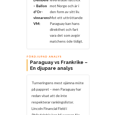
– Ballon
mot Norge och är i
d'Or-
den form av sitt liv.
vinnarens
Mot ett uttröttande
VM:
Paraguay kan hans
direkthet och fart
vara det som avgör
matchens öde tidigt.
FÖRDJUPAD ANALYS
Paraguay vs Frankrike –
En djupare analys
Turneringens mest ojämna möte
på pappret – men Paraguay har
redan visat att de inte
respekterar rankingslistor.
Lincoln Financial Field i
Philadelphia kan bli scenen för