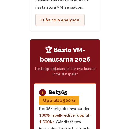
nästa stora VM-sensation.
+
Läs hela analysen
🏆 Bästa VM-
bonusarna 2026
Tre topperbjudanden för nya kunder
inför slutspelet
Bet365
1
Upp till 1 500 kr
Bet365 erbjuder nya kunder
100% i spelkrediter upp till
1 500 kr
. Gör din första
insättning, lägg ett spel och