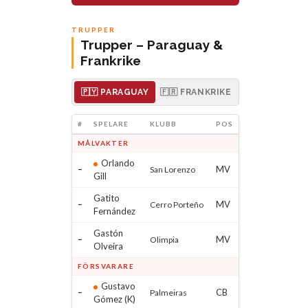
TRUPPER
Trupper – Paraguay &
Frankrike
🇵🇾 PARAGUAY
🇫🇷 FRANKRIKE
#
SPELARE
KLUBB
POS
MÅLVAKTER
Orlando
–
MV
San Lorenzo
Gill
Gatito
–
MV
Cerro Porteño
Fernández
Gastón
–
MV
Olimpia
Olveira
FÖRSVARARE
Gustavo
–
CB
Palmeiras
Gómez (K)