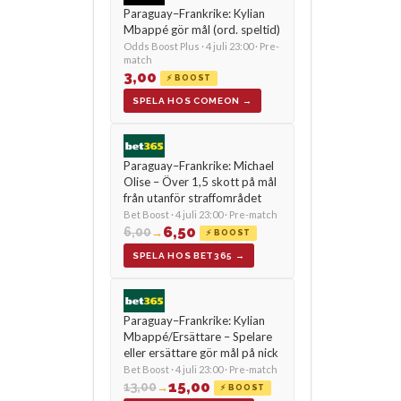
Paraguay–Frankrike: Kylian
Mbappé gör mål (ord. speltid)
Odds Boost Plus · 4 juli 23:00 · Pre-
match
3,00
⚡ BOOST
SPELA HOS COMEON →
Paraguay–Frankrike: Michael
Olise – Över 1,5 skott på mål
från utanför straffområdet
Bet Boost · 4 juli 23:00 · Pre-match
6,50
6,00
→
⚡ BOOST
SPELA HOS BET365 →
Paraguay–Frankrike: Kylian
Mbappé/Ersättare – Spelare
eller ersättare gör mål på nick
Bet Boost · 4 juli 23:00 · Pre-match
15,00
13,00
→
⚡ BOOST