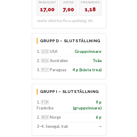
PARAGUAY
KRYSS
FRANKRIKE
17,00
7,00
1,18
Jämför alltid hos flera spelbolag. 18+.
GRUPP D – SLUTSTÄLLNING
1. 🇺🇸 USA
Gruppvinnare
2. 🇦🇺 Australien
Tvåa
3. 🇵🇾 Paraguay
4 p (bästa trea)
GRUPP I – SLUTSTÄLLNING
1. 🇫🇷
9 p
Frankrike
(gruppvinnare)
2. 🇳🇴 Norge
6 p
3–4. Senegal, Irak
–