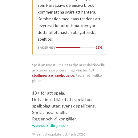
som Paraguays defensiva block
kommer att ha svårt att hantera.
Kombination med hans tendens att
leverera i knockout-matcher gör
detta till ett nästan obligatoriskt
speltips.
62%
SÄKERHET
Spela ansvarsfullt. Dessa tips är redaktionella
åsikter och garanterar inga vinster. 18+.
stodlinjen.se
|
spelpaus.se
. Regler och villkor
gäller.
18+ för att spela.
Det är inte tillåtet att spela hos
spelbolag utan svensk spellicens.
Spela ansvarsfullt.
Regler och villkor gäller.
www.stodlinjen.se
✏️ Senast uppdaterad:
4 juli 2026