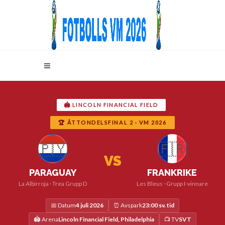
🏟️ LINCOLN FINANCIAL FIELD
🏆 ÅTTONDELSFINAL 2 · VM 2026
🇵🇾
🇫🇷
VS
PARAGUAY
FRANKRIKE
La Albirroja · Trea Grupp D
Les Bleus · Grupp I-vinnare
📅 Datum
4 juli 2026
⏰ Avspark
23:00 sv. tid
🏟️ Arena
Lincoln Financial Field, Philadelphia
📺 TV
SVT