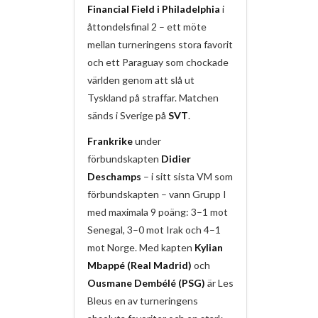
Financial Field i Philadelphia
i
åttondelsfinal 2 – ett möte
mellan turneringens stora favorit
och ett Paraguay som chockade
världen genom att slå ut
Tyskland på straffar. Matchen
sänds i Sverige på
SVT
.
Frankrike
under
förbundskapten
Didier
Deschamps
– i sitt sista VM som
förbundskapten – vann Grupp I
med maximala 9 poäng: 3–1 mot
Senegal, 3–0 mot Irak och 4–1
mot Norge. Med kapten
Kylian
Mbappé (Real Madrid)
och
Ousmane Dembélé (PSG)
är Les
Bleus en av turneringens