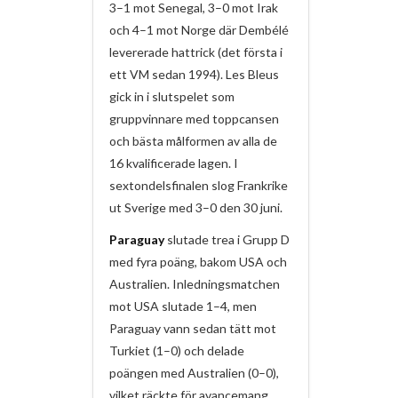
3–1 mot Senegal, 3–0 mot Irak
och 4–1 mot Norge där Dembélé
levererade hattrick (det första i
ett VM sedan 1994). Les Bleus
gick in i slutspelet som
gruppvinnare med toppcansen
och bästa målformen av alla de
16 kvalificerade lagen. I
sextondelsfinalen slog Frankrike
ut Sverige med 3–0 den 30 juni.
Paraguay
slutade trea i Grupp D
med fyra poäng, bakom USA och
Australien. Inledningsmatchen
mot USA slutade 1–4, men
Paraguay vann sedan tätt mot
Turkiet (1–0) och delade
poängen med Australien (0–0),
vilket räckte för avancemang