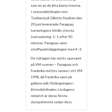
som en av de åtta bästa treorna.
I sextondelsfinalen mot
Tyskland på Gillette Stadium den
29 juni levererade Paraguay
turneringens hittills största
överraskning: 1–1 efter 90
minuter, Paraguay vann
straffsparksläggningen med 4–3.
De två lagen har mötts sparsamt
på VM-scenen – Paraguay och
Frankrike möttes senast i ett VM
1998, då Frankrike vann på
gyllene mål i förlängningen i
åttondelsfinalen. Lördagens
rematch är deras första
slutspelsmöte sedan dess.