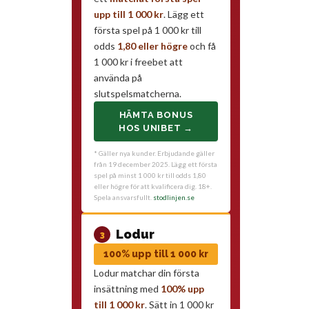
upp till 1 000 kr
. Lägg ett
första spel på 1 000 kr till
odds
1,80 eller högre
och få
1 000 kr i freebet att
använda på
slutspelsmatcherna.
HÄMTA BONUS
HOS UNIBET →
* Gäller nya kunder. Erbjudande gäller
från 19 december 2025. Lägg ett första
spel på minst 1 000 kr till odds 1,80
eller högre för att kvalificera dig. 18+.
Spela ansvarsfullt.
stodlinjen.se
Lodur
3
100% upp till 1 000 kr
Lodur matchar din första
insättning med
100% upp
till 1 000 kr
. Sätt in 1 000 kr