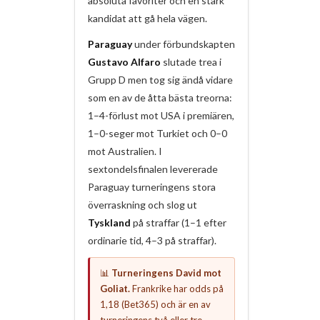
absoluta favoriter och en stark
kandidat att gå hela vägen.
Paraguay
under förbundskapten
Gustavo Alfaro
slutade trea i
Grupp D men tog sig ändå vidare
som en av de åtta bästa treorna:
1–4-förlust mot USA i premiären,
1–0-seger mot Turkiet och 0–0
mot Australien. I
sextondelsfinalen levererade
Paraguay turneringens stora
överraskning och slog ut
Tyskland
på straffar (1–1 efter
ordinarie tid, 4–3 på straffar).
📊
Turneringens David mot
Goliat.
Frankrike har odds på
1,18 (Bet365) och är en av