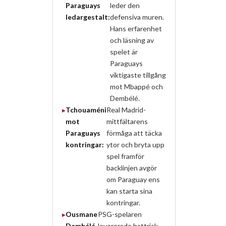
Paraguays
leder den
ledargestalt:
defensiva muren.
Hans erfarenhet
och läsning av
spelet är
Paraguays
viktigaste tillgång
mot Mbappé och
Dembélé.
Tchouaméni
Real Madrid-
mot
mittfältarens
Paraguays
förmåga att täcka
kontringar:
ytor och bryta upp
spel framför
backlinjen avgör
om Paraguay ens
kan starta sina
kontringar.
Ousmane
PSG-spelaren
Dembélé
levererade hattrick