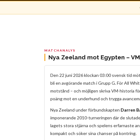
MATCHANALYS
Nya Zeeland mot Egypten – VM
Den 22 juni 2026 klockan 03:00 svensk tid m
bli en avgörande match i Grupp G. För All Whi
motstånd – och möjligen skriva VM-historia fö
poäng mot en underhund och trygga avancem
Nya Zeeland under förbundskapten
Darren B
imponerande 2010-turneringen där de slutade
lagets stora stjärna och spelens erfarnaste anf
kompakt och söker sina chanser på kontring.