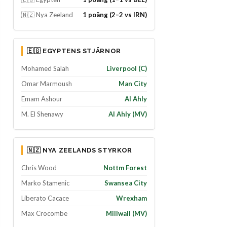
🇳🇿 Nya Zeeland
1 poäng (2–2 vs IRN)
🇪🇬 EGYPTENS STJÄRNOR
Mohamed Salah
Liverpool (C)
Omar Marmoush
Man City
Emam Ashour
Al Ahly
M. El Shenawy
Al Ahly (MV)
🇳🇿 NYA ZEELANDS STYRKOR
Chris Wood
Nottm Forest
Marko Stamenic
Swansea City
Liberato Cacace
Wrexham
Max Crocombe
Millwall (MV)