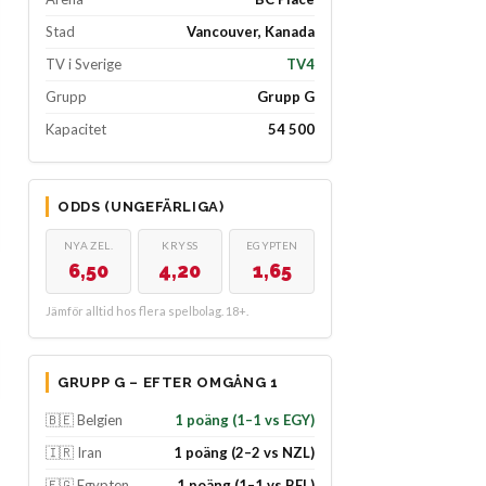
Stad
Vancouver, Kanada
TV i Sverige
TV4
Grupp
Grupp G
Kapacitet
54 500
ODDS (UNGEFÄRLIGA)
NYA ZEL.
KRYSS
EGYPTEN
6,50
4,20
1,65
Jämför alltid hos flera spelbolag. 18+.
GRUPP G – EFTER OMGÅNG 1
🇧🇪 Belgien
1 poäng (1–1 vs EGY)
🇮🇷 Iran
1 poäng (2–2 vs NZL)
🇪🇬 Egypten
1 poäng (1–1 vs BEL)