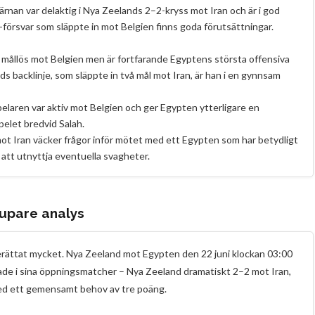
rnan var delaktig i Nya Zeelands 2–2-kryss mot Iran och är i god
försvar som släppte in mot Belgien finns goda förutsättningar.
v mållös mot Belgien men är fortfarande Egyptens största offensiva
 backlinje, som släppte in två mål mot Iran, är han i en gynnsam
laren var aktiv mot Belgien och ger Egypten ytterligare en
pelet bredvid Salah.
mot Iran väcker frågor inför mötet med ett Egypten som har betydligt
 att utnyttja eventuella svagheter.
jupare analys
rättat mycket. Nya Zeeland mot Egypten den 22 juni klockan 03:00
ade i sina öppningsmatcher – Nya Zeeland dramatiskt 2–2 mot Iran,
ed ett gemensamt behov av tre poäng.