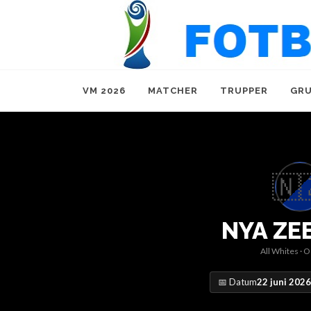
VM 2026
MATCHER
TRUPPER
GRU
🇳
NYA ZE
All Whites · 
📅 Datum
22 juni 2026