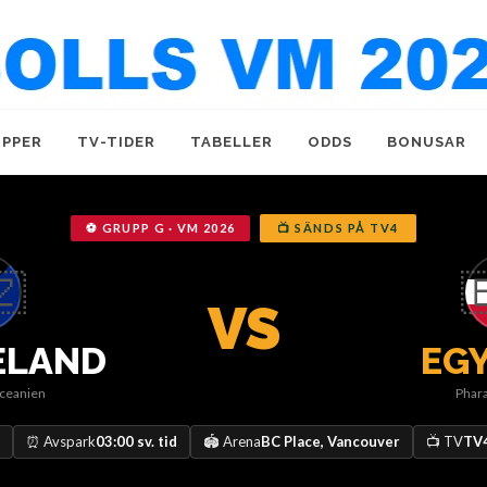
PPER
TV-TIDER
TABELLER
ODDS
BONUSAR
⚽ GRUPP G · VM 2026
📺 SÄNDS PÅ TV4
🇿

VS
ELAND
EG
Oceanien
Phara
⏰ Avspark
03:00 sv. tid
🏟️ Arena
BC Place, Vancouver
📺 TV
TV