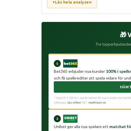
+
Läs hela analysen
🎁 
Tre topperbjudanden 
1
Bet365 erbjuder nya kunder
100% i spelkr
och få spelkrediter att spela vidare för u
HÄMT
* Upp till 1.500 kr i spelkrediter för nya kunder hos bet36
tillämpas.
Läs villkor
. 18+.
stodlinjen.se
2
Unibet ger alla nya spelare ett
matchat för