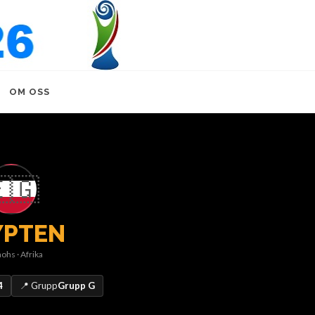
OM OSS
🇬
YPTEN
ohs · Afrika
4
📍 Grupp
Grupp G