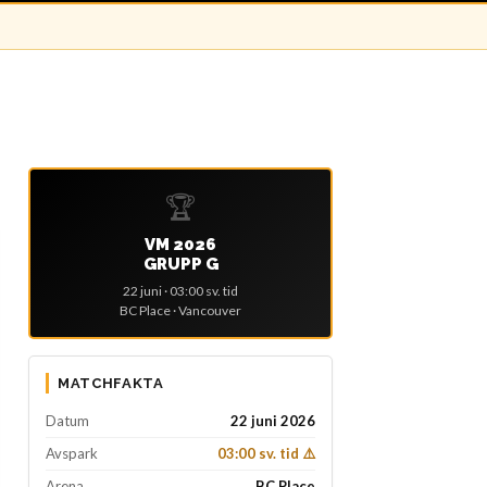
→
🏆
VM 2026
GRUPP G
22 juni · 03:00 sv. tid
BC Place · Vancouver
MATCHFAKTA
Datum
22 juni 2026
Avspark
03:00 sv. tid ⚠️
Arena
BC Place