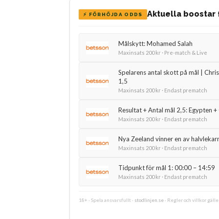
Aktuella boostar
⚡ FÖRHÖJDA ODDS
Målskytt: Mohamed Salah
Maxinsats 200 kr · Pre-match & Live
Spelarens antal skott på mål | Chr
1,5
Maxinsats 200 kr · Endast prematch
Resultat + Antal mål 2,5: Egypten +
Maxinsats 200 kr · Endast prematch
Nya Zeeland vinner en av halvlekarn
Maxinsats 200 kr · Endast prematch
Tidpunkt för mål 1: 00:00 – 14:59
Maxinsats 200 kr · Endast prematch
18+ · Spela ansvarsfullt ·
stodlinjen.se
· Regler och villkor gäll