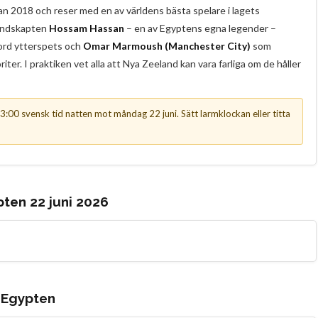
an 2018 och reser med en av världens bästa spelare i lagets
undskapten
Hossam Hassan
– en av Egyptens egna legender –
ord ytterspets och
Omar Marmoush (Manchester City)
som
ter. I praktiken vet alla att Nya Zeeland kan vara farliga om de håller
:00 svensk tid natten mot måndag 22 juni. Sätt larmklockan eller titta
ten 22 juni 2026
 Egypten