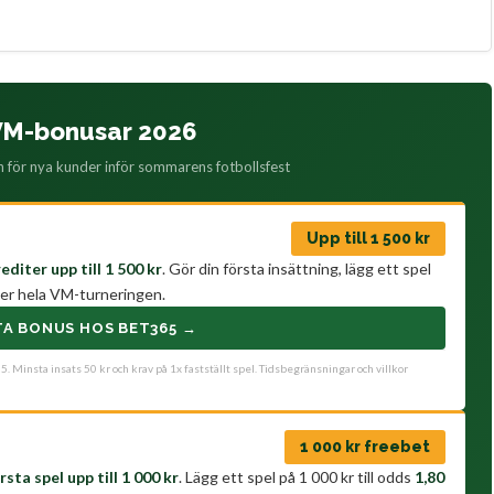
VM-bonusar 2026
för nya kunder inför sommarens fotbollsfest
Upp till 1 500 kr
editer upp till 1 500 kr
. Gör din första insättning, lägg ett spel
nder hela VM-turneringen.
A BONUS HOS BET365 →
5. Minsta insats 50 kr och krav på 1x fastställt spel. Tidsbegränsningar och villkor
1 000 kr freebet
sta spel upp till 1 000 kr
. Lägg ett spel på 1 000 kr till odds
1,80