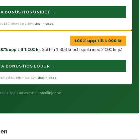
A BONUS HOS UNIBET →
ds 1,80 eller högre. 18+.
stodlinjen.se
100% upp till 1 000 kr
00% upp till 1 000 kr
. Sätt in 1 000 kr och spela med 2 000 kr på
TA BONUS HOS LODUR →
tningskrav tillämpas. 18+.
stodlinjen.se
 spela. Spela ansvarsfullt.
stodlinjen.se
ten