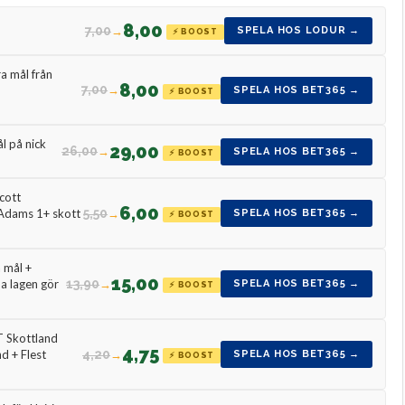
8,00
7,00
→
SPELA HOS LODUR →
⚡ BOOST
a mål från
8,00
7,00
→
SPELA HOS BET365 →
⚡ BOOST
l på nick
29,00
26,00
→
SPELA HOS BET365 →
⚡ BOOST
Scott
6,00
5,50
→
Adams 1+ skott
SPELA HOS BET365 →
⚡ BOOST
 mål +
15,00
13,90
→
da lagen gör
SPELA HOS BET365 →
⚡ BOOST
T Skottland
4,75
4,20
→
nd + Flest
SPELA HOS BET365 →
⚡ BOOST