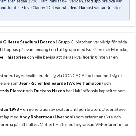
emiären sedan 1998. Haiti, rankat 84 i världen, stod upp bra och var
bundskapten Steve Clarke: ”Det var på tiden.” Härnäst väntar Brasilien
på
Gillette Stadium i Boston
i Grupp C. Matchen var viktig för båda
att hoppas på avancemang i en tuff grupp med Brasilien och Marocko,
l i historien
och ville bevisa att deras kvalificering inte var en
istorier. Laget kvalificerade sig via CONCACAF och bär med sig ett
spelare som
Jean-Ricner Bellegarde (Wolverhampton)
och
tzdy Pierrot
och
Duckens Nazon
har Haiti offensiv kapacitet som
edan 1998
– en generation av svält är äntligen bruten. Under Steve
rat lag med
Andy Robertson (Liverpool)
som erfaret ansikte och
rerna på mittfältet. Mot ett Haiti med begränsad VM-erfarenhet är