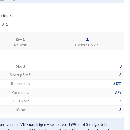
v intakt
ern 0–1
0–1
1
HALVTID
SKOTTLAND MÅL
Skott
8
Skott på mål
3
Bollinnehav
50%
Passningar
373
Gula kort
3
Hörnor
3
land vann en VM-match igen – senast var 1990 mot Sverige. John