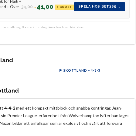
k för Haiti +
41,00
34,00
→
land + Över
SPELA HOS BET365 →
⚡ BOOST
er per spelbolag. Boostar är tidsbegränsade och kan förändras.
tland
🏴󠁧󠁢󠁳󠁣󠁴󠁿 SKOTTLAND – 4-3-3
Th
Ro
Ch
Gi
Mc
MG
Gu
Ad
So
MT
Fe
Ra
nne
rmoncy
Robertson
Christie
Gilmour
McKenna
McGinn
Adams
Gunn
Souttar
McTominay
Ferguson
Ralston
ottland
ett
4-4-2
med ett kompakt mittblock och snabba kontringar. Jean-
d sin Premier League-erfarenhet från Wolverhampton lyfter han laget
azon bildar ett anfallspar som är explosivt och svårt att försvara