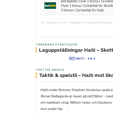
Bet Builder: Över 1 hörna i 1a halvle
Över 1 hörna i 1a halvlek för Skott
2 hörnor i 2a halvlek för Haiti
18+ · Spela ansvarsfullt ·
stodlinjen.se
· Regler och villkor gäll
TÄNKBARA STARTELVOR
Laguppställningar Haiti – Skot
🇭🇹 HAITI – 4-4-2
Du
Pi
Na
Ar
Be
Pl
Wo
La
Is
Et
Duverne
L.Pierre
Nazon
Bellegarde
Arcus
Placide
W.Pierre
Lacroix
Isidor
Etie
The
TAKTISK ANALYS
Taktik & spelstil – Haiti mot Sk
Haiti under Bonnes Stéphan förväntas spela 
Ricner Bellegarde är navet på mittfältet – me
ett märkbart steg. Wilson Isidor och Duckens N
mot under löp.