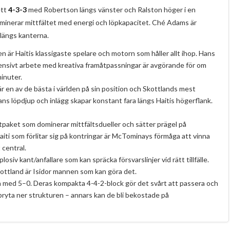
ett
4-3-3
med Robertson längs vänster och Ralston höger i en
ominerar mittfältet med energi och löpkapacitet. Ché Adams är
längs kanterna.
 är Haitis klassigaste spelare och motorn som håller allt ihop. Hans
nsivt arbete med kreativa framåtpassningar är avgörande för om
minuter.
r en av de bästa i världen på sin position och Skottlands mest
ans löpdjup och inlägg skapar konstant fara längs Haitis högerflank.
tpaket som dominerar mittfältsdueller och sätter prägel på
ti som förlitar sig på kontringar är McTominays förmåga att vinna
 central.
losiv kant/anfallare som kan spräcka försvarslinjer vid rätt tillfälle.
ottland är Isidor mannen som kan göra det.
lora med 5–0. Deras kompakta 4-4-2-block gör det svårt att passera och
ryta ner strukturen – annars kan de bli bekostade på