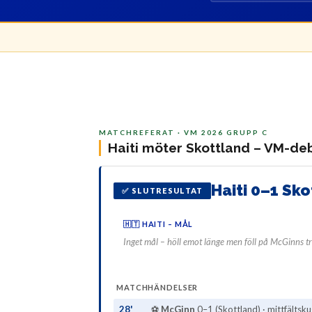
MATCHREFERAT · VM 2026 GRUPP C
Haiti möter Skottland – VM-de
Haiti 0–1 Sk
✅ SLUTRESULTAT
🇭🇹 HAITI – MÅL
Inget mål – höll emot länge men föll på McGinns tr
MATCHHÄNDELSER
28'
⚽
McGinn
0–1 (Skottland) · mittfältsku