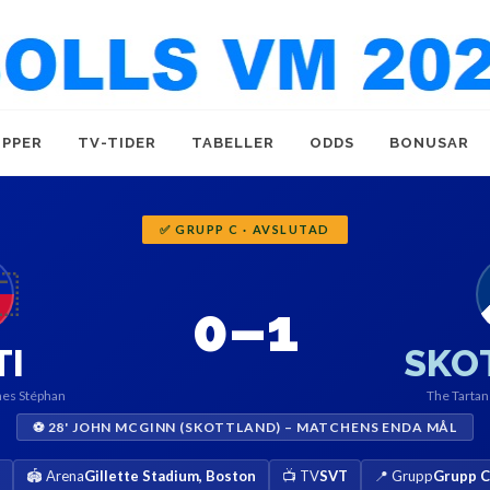
PPER
TV-TIDER
TABELLER
ODDS
BONUSAR
✅ GRUPP C · AVSLUTAD

0–1
TI
SKO
nes Stéphan
The Tartan
⚽ 28' JOHN MCGINN (SKOTTLAND) – MATCHENS ENDA MÅL
🏟️ Arena
Gillette Stadium, Boston
📺 TV
SVT
📍 Grupp
Grupp C