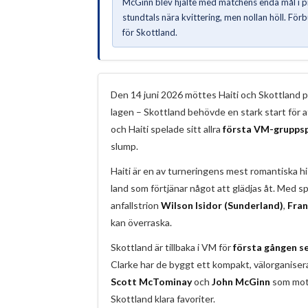
McGinn blev hjälte med matchens enda mål i pr
stundtals nära kvittering, men nollan höll. För
för Skottland.
Den 14 juni 2026 möttes Haiti och Skottland 
lagen – Skottland behövde en stark start för 
och Haiti spelade sitt allra
första VM-gruppspe
slump.
Haiti är en av turneringens mest romantiska h
land som förtjänar något att glädjas åt. Med 
anfallstrion
Wilson Isidor (Sunderland)
,
Fran
kan överraska.
Skottland är tillbaka i VM för
första gången s
Clarke har de byggt ett kompakt, välorganise
Scott McTominay
och
John McGinn
som moto
Skottland klara favoriter.