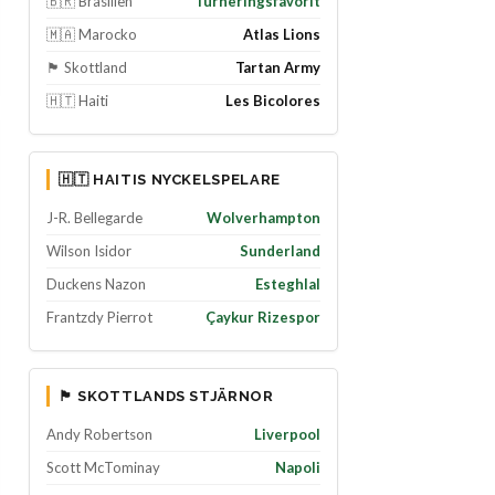
🇧🇷 Brasilien
Turneringsfavorit
🇲🇦 Marocko
Atlas Lions
🏴󠁧󠁢󠁳󠁣󠁴󠁿 Skottland
Tartan Army
🇭🇹 Haiti
Les Bicolores
🇭🇹 HAITIS NYCKELSPELARE
J-R. Bellegarde
Wolverhampton
Wilson Isidor
Sunderland
Duckens Nazon
Esteghlal
Frantzdy Pierrot
Çaykur Rizespor
🏴󠁧󠁢󠁳󠁣󠁴󠁿 SKOTTLANDS STJÄRNOR
Andy Robertson
Liverpool
Scott McTominay
Napoli