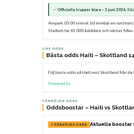
✅
Officiella trupper klara – 1 juni 2026.
Båda
Avspark 03:00 svensk tid innebär en nattmatch f
Stadium tar 65 000 åskådare och väntas fyllas
LIVE ODDS
Bästa odds Haiti – Skottland 14
Följ bästa odds på Haiti mot Skottland från d
Powered by
FÖRHÖJDA ODDS
Oddsboostar – Haiti vs Skottla
Aktuella boostar
⚡ FÖRHÖJDA ODDS