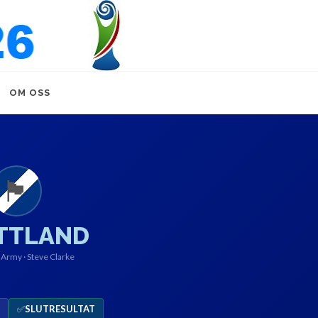
OM OSS
🏴󠁧󠁢󠁳󠁣󠁴󠁿
TTLAND
 Army · Steve Clarke
✅
SLUTRESULTAT