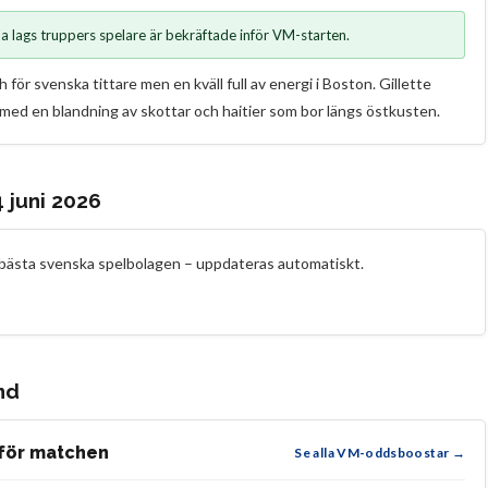
 lags truppers spelare är bekräftade inför VM-starten.
ör svenska tittare men en kväll full av energi i Boston. Gillette
 med en blandning av skottar och haitier som bor längs östkusten.
 juni 2026
e bästa svenska spelbolagen – uppdateras automatiskt.
nd
 för matchen
Se alla VM-oddsboostar →