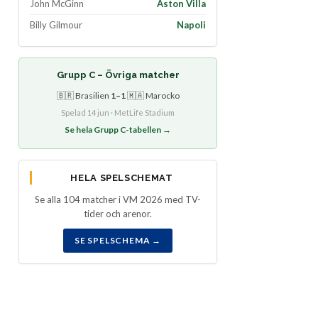
John McGinn
Aston Villa
Billy Gilmour
Napoli
Grupp C – Övriga matcher
🇧🇷 Brasilien
1–1
🇲🇦 Marocko
Spelad 14 jun · MetLife Stadium
Se hela Grupp C-tabellen →
HELA SPELSCHEMAT
Se alla 104 matcher i VM 2026 med TV-
tider och arenor.
SE SPELSCHEMA →