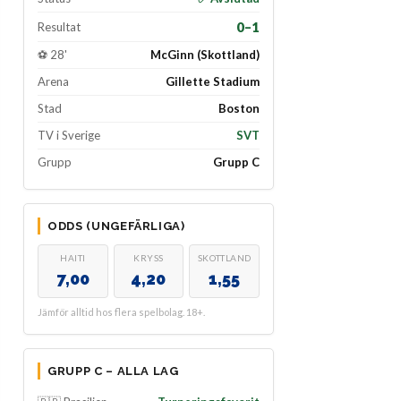
0–1
Resultat
⚽ 28'
McGinn (Skottland)
Arena
Gillette Stadium
Stad
Boston
TV i Sverige
SVT
Grupp
Grupp C
ODDS (UNGEFÄRLIGA)
HAITI
KRYSS
SKOTTLAND
7,00
4,20
1,55
Jämför alltid hos flera spelbolag. 18+.
GRUPP C – ALLA LAG