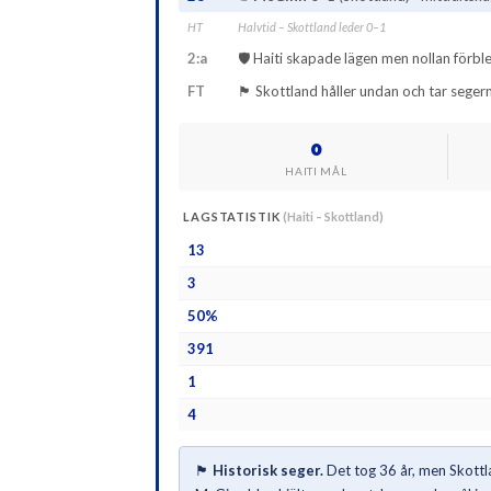
HT
Halvtid – Skottland leder 0–1
2:a
🛡️ Haiti skapade lägen men nollan förble
FT
🏴󠁧󠁢󠁳󠁣󠁴󠁿 Skottland håller undan och tar seg
0
HAITI MÅL
LAGSTATISTIK
(Haiti – Skottland)
13
3
50%
391
1
4
🏴󠁧󠁢󠁳󠁣󠁴󠁿
Historisk seger.
Det tog 36 år, men Skott