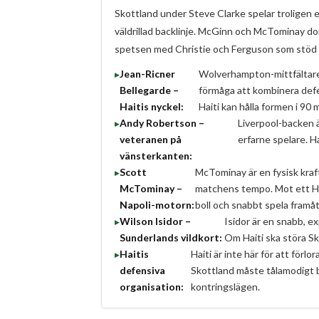
Skottland under Steve Clarke spelar troligen 
väldrillad backlinje. McGinn och McTominay d
spetsen med Christie och Ferguson som stöd 
Jean-Ricner
Wolverhampton-mittfältaren
Bellegarde –
förmåga att kombinera defe
Haitis nyckel:
Haiti kan hålla formen i 90 
Andy Robertson –
Liverpool-backen ä
veteranen på
erfarne spelare. H
vänsterkanten:
Scott
McTominay är en fysisk kraf
McTominay –
matchens tempo. Mot ett Hai
Napoli-motorn:
boll och snabbt spela framåt
Wilson Isidor –
Isidor är en snabb, exp
Sunderlands vildkort:
Om Haiti ska störa Sk
Haitis
Haiti är inte här för att för
defensiva
Skottland måste tålamodigt b
organisation:
kontringslägen.