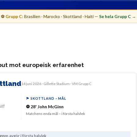
⚽
Grupp C:
Brasilien · Marocko · Skottland · Haiti —
Se hela Grupp C →
but mot europeisk erfarenhet
ottland
14 juni 2026 · Gillette Stadium · VM Grupp C
🏴󠁧󠁢󠁳󠁣󠁴󠁿 SKOTTLAND – MÅL
äff
⚽ 28' John McGinn
Matchens enda mål – i första halvlek
ggen avgör i första halvlek