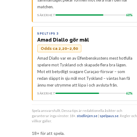
sammantaget pekar formen mot flera mål i den här
matchen.
68%
SÄKERHET
SPELTIPS 3
Amad Diallo gör mål
Odds ca 2,20–2,60
Amad Diallo var en av Elfenbenskustens mest hotfulla
spelare mot Tyskland och skapade flera bra lägen.
Mot ett betydligt svagare Curaçao-försvar – som
redan släppt in sju mål mot Tyskland – väntas han få
ännu mer utrymme att löpa i och avsluta från.
62%
SÄKERHET
Spela ansvarsfullt. Dessa tips är redaktionella åsikter och
garanterar inga vinster. 18+.
stodlinjen.se
|
spelpaus.se
. Regler och
villkor gäller.
18+ för att spela.