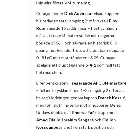
i sin allra första VM-turnering.
Curaçao under
Dick Advocaat
visade upp en
hjältedådsinsats i omgång 2: målvakten
Eloy
Room
gjorde 15 räddningar – flest av någon
målvakt i en VM-match sedan mätningarna
började 1966 – och säkrade en historisk 0–0-
poäng mot Ecuador trots att laget bara skapade
0,48 i xG mot motståndarens 3,05. Curaçao
spelade ett djupt liggande
5-4-1
som höll tätt
hela matchen.
Elfenbenskusten –
regerande AFCON-mästare
– föll mot Tyskland med 1–2 i omgång 2 efter att
ha tagit ledningen genom kapten
Franck Kessié
,
men föll i slutminuterna mot inhopparen Deniz
Undavs dubbla mål.
Emerse Faés
trupp med
Amad Diallo
,
Ibrahim Sangaré
och
Odilon
Kossounou
är ändå i en stark position och