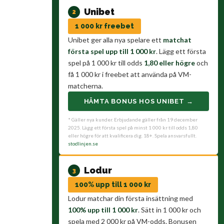
Unibet
2
1 000 kr freebet
Unibet ger alla nya spelare ett
matchat
första spel upp till 1 000 kr
. Lägg ett första
spel på 1 000 kr till odds
1,80 eller högre
och
få 1 000 kr i freebet att använda på VM-
matcherna.
HÄMTA BONUS HOS UNIBET →
* Gäller nya kunder. Erbjudande gäller från 19 december
2025. Lägg ett första spel på minst 1 000 kr till odds 1,80
eller högre för att kvalificera dig. 18+. Spela ansvarsfullt.
stodlinjen.se
Lodur
3
100% upp till 1 000 kr
Lodur matchar din första insättning med
100% upp till 1 000 kr
. Sätt in 1 000 kr och
spela med 2 000 kr på VM-odds. Bonusen