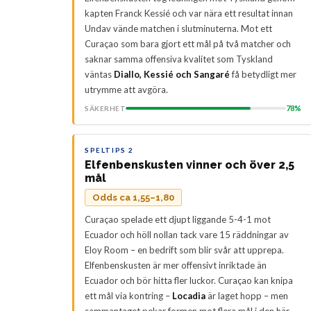
kapten Franck Kessié och var nära ett resultat innan
Undav vände matchen i slutminuterna. Mot ett
Curaçao som bara gjort ett mål på två matcher och
saknar samma offensiva kvalitet som Tyskland
väntas
Diallo, Kessié och Sangaré
få betydligt mer
utrymme att avgöra.
78%
SÄKERHET
SPELTIPS 2
Elfenbenskusten vinner och över 2,5
mål
Odds ca 1,55–1,80
Curaçao spelade ett djupt liggande 5-4-1 mot
Ecuador och höll nollan tack vare 15 räddningar av
Eloy Room – en bedrift som blir svår att upprepa.
Elfenbenskusten är mer offensivt inriktade än
Ecuador och bör hitta fler luckor. Curaçao kan knipa
ett mål via kontring –
Locadia
är laget hopp – men