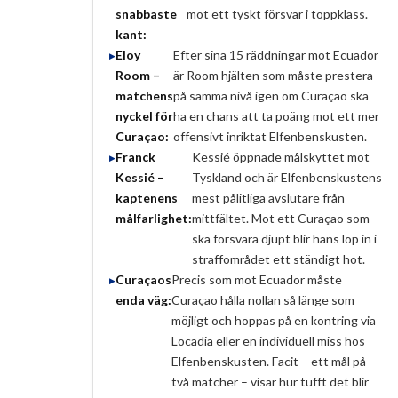
snabbaste
mot ett tyskt försvar i toppklass.
kant:
Eloy
Efter sina 15 räddningar mot Ecuador
Room –
är Room hjälten som måste prestera
matchens
på samma nivå igen om Curaçao ska
nyckel för
ha en chans att ta poäng mot ett mer
Curaçao:
offensivt inriktat Elfenbenskusten.
Franck
Kessié öppnade målskyttet mot
Kessié –
Tyskland och är Elfenbenskustens
kaptenens
mest pålitliga avslutare från
målfarlighet:
mittfältet. Mot ett Curaçao som
ska försvara djupt blir hans löp in i
straffområdet ett ständigt hot.
Curaçaos
Precis som mot Ecuador måste
enda väg:
Curaçao hålla nollan så länge som
möjligt och hoppas på en kontring via
Locadia eller en individuell miss hos
Elfenbenskusten. Facit – ett mål på
två matcher – visar hur tufft det blir