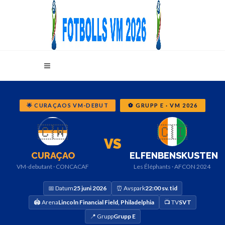
🌟 CURAÇAOS VM-DEBUT
⚽ GRUPP E · VM 2026
🇨🇼
🇨🇮
VS
CURAÇAO
ELFENBENSKUSTEN
VM-debutant · CONCACAF
Les Éléphants · AFCON 2024
📅 Datum
25 juni 2026
⏰ Avspark
22:00 sv. tid
🏟️ Arena
Lincoln Financial Field, Philadelphia
📺 TV
SVT
📍 Grupp
Grupp E