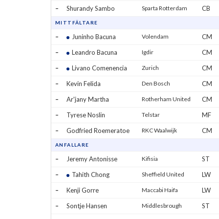
–
Shurandy Sambo
Sparta Rotterdam
CB
MITTFÄLTARE
–
Juninho Bacuna
Volendam
CM
–
Leandro Bacuna
Igdir
CM
–
Livano Comenencia
Zurich
CM
–
Kevin Felida
Den Bosch
CM
–
Ar'jany Martha
Rotherham United
CM
–
Tyrese Noslin
Telstar
MF
–
Godfried Roemeratoe
RKC Waalwijk
CM
ANFALLARE
–
Jeremy Antonisse
Kifisia
ST
–
Tahith Chong
Sheffield United
LW
–
Kenji Gorre
Maccabi Haifa
LW
–
Sontje Hansen
Middlesbrough
ST