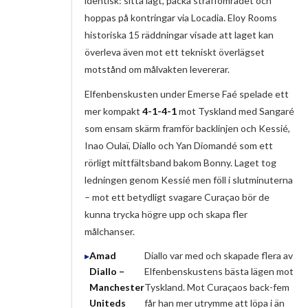
identisk: sitta lågt, packa straffområdet och
hoppas på kontringar via Locadia. Eloy Rooms
historiska 15 räddningar visade att laget kan
överleva även mot ett tekniskt överlägset
motstånd om målvakten levererar.
Elfenbenskusten under Emerse Faé spelade ett
mer kompakt
4-1-4-1
mot Tyskland med Sangaré
som ensam skärm framför backlinjen och Kessié,
Inao Oulaï, Diallo och Yan Diomandé som ett
rörligt mittfältsband bakom Bonny. Laget tog
ledningen genom Kessié men föll i slutminuterna
– mot ett betydligt svagare Curaçao bör de
kunna trycka högre upp och skapa fler
målchanser.
Amad
Diallo var med och skapade flera av
Diallo –
Elfenbenskustens bästa lägen mot
Manchester
Tyskland. Mot Curaçaos back-fem
Uniteds
får han mer utrymme att löpa i än