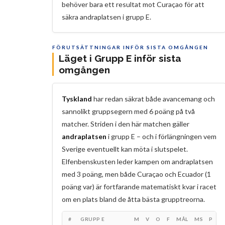
behöver bara ett resultat mot Curaçao för att
säkra andraplatsen i grupp E.
FÖRUTSÄTTNINGAR INFÖR SISTA OMGÅNGEN
Läget i Grupp E inför sista
omgången
Tyskland
har redan säkrat både avancemang och
sannolikt gruppsegern med 6 poäng på två
matcher. Striden i den här matchen gäller
andraplatsen
i grupp E – och i förlängningen vem
Sverige eventuellt kan möta i slutspelet.
Elfenbenskusten leder kampen om andraplatsen
med 3 poäng, men både Curaçao och Ecuador (1
poäng var) är fortfarande matematiskt kvar i racet
om en plats bland de åtta bästa grupptreorna.
#
GRUPP E
M
V
O
F
MÅL
MS
P