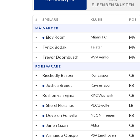
ELFENBENSKUSTEN
#
SPELARE
KLUBB
POS
MÅLVAKTER
–
Eloy Room
Miami FC
MV
–
Tyrick Bodak
Telstar
MV
–
Trevor Doornbusch
VVV Venlo
MV
FÖRSVARARE
–
Riechedly Bazoer
Konyaspor
CB
–
Joshua Brenet
Kayserispor
RB
–
Roshon van Eijma
RKC Waalwijk
CB
–
Sherel Floranus
PEC Zwolle
LB
–
Deveron Fonville
NEC Nijmegen
RB
–
Jurien Gaari
Abha
CB
–
Armando Obispo
PSV Eindhoven
CB