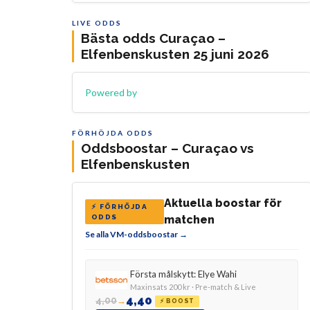
LIVE ODDS
Bästa odds Curaçao –
Elfenbenskusten 25 juni 2026
Powered by
FÖRHÖJDA ODDS
Oddsboostar – Curaçao vs
Elfenbenskusten
Aktuella boostar för
⚡ FÖRHÖJDA
ODDS
matchen
Se alla VM-oddsboostar →
Första målskytt: Elye Wahi
Maxinsats 200 kr · Pre-match & Live
4,40
4,00
→
⚡ BOOST