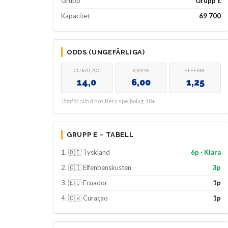
Grupp
Grupp E
Kapacitet
69 700
ODDS (UNGEFÄRLIGA)
CURAÇAO
KRYSS
ELFENB.
14,0
6,00
1,25
Jämför alltid hos flera spelbolag. 18+.
GRUPP E – TABELL
1. 🇩🇪 Tyskland
6p · Klara
2. 🇨🇮 Elfenbenskusten
3p
3. 🇪🇨 Ecuador
1p
4. 🇨🇼 Curaçao
1p