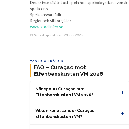
Det är inte tillåtet att spela hos spelbolag utan svensk
spellicens.
Spela ansvarsfullt.
Regler och villkor gäller.
www.stodlinjen.se
✏️ Senast uppdaterad:
23 juni 2026
VANLIGA FRÅGOR
FAQ – Curaçao mot
Elfenbenskusten VM 2026
När spelas Curaçao mot
+
Elfenbenskusten i VM 2026?
Vilken kanal sänder Curaçao –
+
Elfenbenskusten i VM?