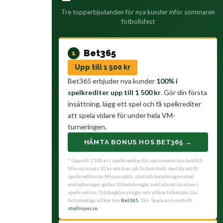
Tre topperbjudanden för nya kunder inför sommaren
fotbollsfest
Bet365
1
Upp till 1 500 kr
Bet365 erbjuder nya kunder
100% i
spelkrediter upp till 1 500 kr
. Gör din första
insättning, lägg ett spel och få spelkrediter
att spela vidare för under hela VM-
turneringen.
HÄMTA BONUS HOS BET365 →
* Upp till 1.500 kr i spelkrediter för nya kunder hos bet365.
Minsta insats 50 kr och krav på 1x fastställt spel för att få
spelkrediterna. Minsta odds, spel och betalningsmetod
exkluderingar gäller. Utbetalningar exkluderar insatser i
spelkrediter. Tidsbegränsningar och villkor tillämpas. Läs
fullständiga villkor hos
Bet365
. 18+. Spela ansvarsfullt.
stodlinjen.se