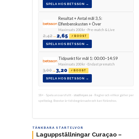
SPELA HOS BETSSON →
Resultat + Antal mål 3,5:
Elfenbenskusten + Över
Maxinsats 200 kr · Pre-match & Live
2,65
2,42
→
⚡ BOOST
SPELA HOS BETSSON →
Tidpunkt för mål 1: 00:00–14:59
Maxinsats 200 kr · Endast prematch
3,20
3,00
→
⚡ BOOST
SPELA HOS BETSSON →
18+ · Spela ansvarsfullt ·
stodlinjen.se
· Regler och villkor gäller per
spelbolag. Boostar är tidsbegränsade och kan förändras.
TÄNKBARA STARTELVOR
Laguppställningar Curaçao –