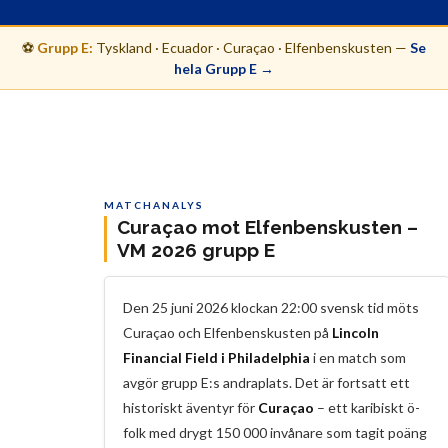
⚽
Grupp E:
Tyskland · Ecuador · Curaçao · Elfenbenskusten —
Se
hela Grupp E →
MATCHANALYS
Curaçao mot Elfenbenskusten –
VM 2026 grupp E
Den 25 juni 2026 klockan 22:00 svensk tid möts
Curaçao och Elfenbenskusten på
Lincoln
Financial Field i Philadelphia
i en match som
avgör grupp E:s andraplats. Det är fortsatt ett
historiskt äventyr för
Curaçao
– ett karibiskt ö-
folk med drygt 150 000 invånare som tagit poäng