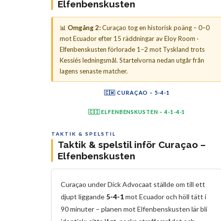
Elfenbenskusten
📊
Omgång 2:
Curaçao tog en historisk poäng – 0–0
mot Ecuador efter 15 räddningar av Eloy Room ·
Elfenbenskusten förlorade 1–2 mot Tyskland trots
Kessiés ledningsmål. Startelvorna nedan utgår från
lagens senaste matcher.
🇨🇼 CURAÇAO – 5-4-1
Br
Ch
Ga
Co
Ro
Ob
Lo
LB
Fl
JB
Fo
Brenet
Chong
Gaari
Comenencia
Locadia
Obispo
Room
L.Bacuna
Floranus
J.Bacuna
Fonville
🇨🇮 ELFENBENSKUSTEN – 4-1-4-1
Di
Si
Ke
Ko
Sa
Bo
Fo
Ag
IO
Kn
Di
Y.Diomandé
Singo
Kossounou
Kessié
Sangaré
Fofana
Bonny
Inao Oulaï
Agbadou
Konan
A.Diallo
TAKTIK & SPELSTIL
Taktik & spelstil inför Curaçao –
Elfenbenskusten
Curaçao under Dick Advocaat ställde om till ett
djupt liggande
5-4-1
mot Ecuador och höll tätt i
90 minuter – planen mot Elfenbenskusten lär bli