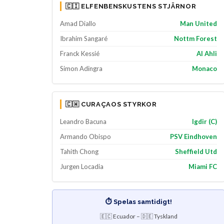
🇨🇮 ELFENBENSKUSTENS STJÄRNOR
Amad Diallo
Man United
Ibrahim Sangaré
Nottm Forest
Franck Kessié
Al Ahli
Simon Adingra
Monaco
🇨🇼 CURAÇAOS STYRKOR
Leandro Bacuna
Igdir (C)
Armando Obispo
PSV Eindhoven
Tahith Chong
Sheffield Utd
Jurgen Locadia
Miami FC
⏱️ Spelas samtidigt!
🇪🇨 Ecuador – 🇩🇪 Tyskland