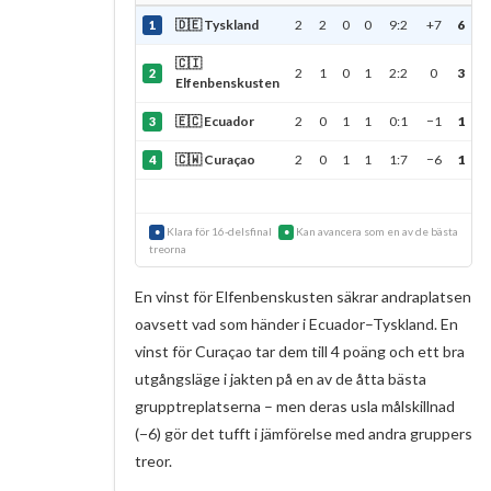
🇩🇪 Tyskland
2
2
0
0
9:2
+7
6
1
🇨🇮
2
1
0
1
2:2
0
3
2
Elfenbenskusten
🇪🇨 Ecuador
2
0
1
1
0:1
−1
1
3
🇨🇼 Curaçao
2
0
1
1
1:7
−6
1
4
Klara för 16-delsfinal
Kan avancera som en av de bästa
●
●
treorna
En vinst för Elfenbenskusten säkrar andraplatsen
oavsett vad som händer i Ecuador–Tyskland. En
vinst för Curaçao tar dem till 4 poäng och ett bra
utgångsläge i jakten på en av de åtta bästa
grupptreplatserna – men deras usla målskillnad
(−6) gör det tufft i jämförelse med andra gruppers
treor.