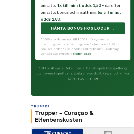
omsätts
1x till minst odds 1,50
– därefter
omsätts bonus och insättning
6x till minst
odds 1,80
.
HÄMTA BONUS HOS LODUR →
* 100% sportbonus upp till 1 000 kr för nya kunder.
Insättningsbonus, omsättningskrav 1x (min odds 1,50) för
bonusen, sedan 6x (min odds 1,80) för bonus + insättning.
18+. Spela ansvarsfullt.
stodlinjen.se
18+ för att spela. Det är inte tillåtet att spela hos spelbolag
utan svensk spellicens. Spela ansvarsfullt. Regler och villkor
gäller.
stodlinjen.se
TRUPPER
Trupper – Curaçao &
Elfenbenskusten
🇨🇼 CURAÇAO
🇨🇮