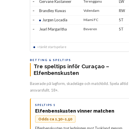
–
Gervane Kastaneer
Terengganu
LW
–
Brandley Kuwas
Volendam
RW
–
Jurgen Locadia
Miami FC
ST
–
Jearl Margaritha
Beveren
ST
= tänkt startspelare
BETTING & SPELTIPS
Tre speltips inför Curaçao –
Elfenbenskusten
Baserade på lagform, skadeläge och matchbild. Spela alltid
ansvarsfullt. 18+.
SPELTIPS 1
Elfenbenskusten vinner matchen
Odds ca 1,30–1,50
Elfenbenskusten tog ledningen mot Tyskland genom