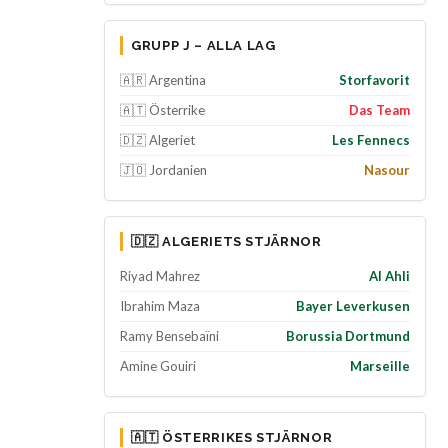
GRUPP J – ALLA LAG
🇦🇷 Argentina
Storfavorit
🇦🇹 Österrike
Das Team
🇩🇿 Algeriet
Les Fennecs
🇯🇴 Jordanien
Nasour
🇩🇿 ALGERIETS STJÄRNOR
Riyad Mahrez
Al Ahli
Ibrahim Maza
Bayer Leverkusen
Ramy Bensebaïni
Borussia Dortmund
Amine Gouiri
Marseille
🇦🇹 ÖSTERRIKES STJÄRNOR