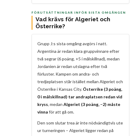
FÖRUTSÄTTNINGAR INFÖR SISTA OMGÅNGEN
Vad krävs för Algeriet och
Österrike?
Grupp J:s sista omgång avgörs i natt.
Argentina är redan klara gruppvinnare efter
två segrar (6 poäng, +5 i målskillnad), medan
Jordanien är redan utslagna efter två
förluster. Kampen om andra- och
tredjeplatsen står istället mellan Algeriet och
Österrike i Kansas City.
Österrike (3 poäng,
0 i målskillnad) tar andraplatsen redan vid
kryss
, medan
Algeriet (3 poäng, −2) måste
vinna
för att gå om.
Den som slutar trea är inte nödvändigtvis ute
ur turneringen – Algeriet ligger redan på