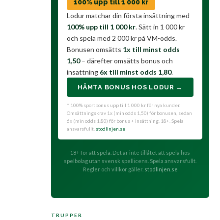
100% upp till 1 000 kr
Lodur matchar din första insättning med
100% upp till 1 000 kr
. Sätt in 1 000 kr
och spela med 2 000 kr på VM-odds.
Bonusen omsätts
1x till minst odds
1,50
– därefter omsätts bonus och
insättning
6x till minst odds 1,80
.
HÄMTA BONUS HOS LODUR →
* 100% sportbonus upp till 1 000 kr för nya kunder.
Omsättningskrav 1x (min odds 1,50) för bonusen, sedan
6x (min odds 1,80) för bonus + insättning. 18+. Spela
ansvarsfullt.
stodlinjen.se
18+ för att spela. Det är inte tillåtet att spela hos
spelbolag utan svensk spellicens. Spela ansvarsfullt.
Regler och villkor gäller.
stodlinjen.se
TRUPPER