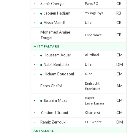
–
Samir Chergui
Paris FC
CB
–
Jaouen Hadjam
Young Boys
RB
–
Aïssa Mandi
Lille
CB
Mohamed Amine
–
CB
Espérance
Tougai
MITTFÄLTARE
–
Houssem Aouar
Al Ittihad
CM
–
Nabil Bentaleb
Lille
DM
–
Hicham Boudaoui
Nice
CM
Eintracht
–
Fares Chaïbi
AM
Frankfurt
Bayer
–
Ibrahim Maza
CM
Leverkusen
–
Yassine Titraoui
Charleroi
CM
–
Ramiz Zerrouki
FC Twente
DM
ANFALLARE