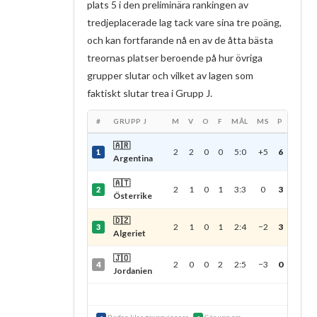
plats 5 i den preliminära rankingen av
tredjeplacerade lag tack vare sina tre poäng,
och kan fortfarande nå en av de åtta bästa
treornas platser beroende på hur övriga
grupper slutar och vilket av lagen som
faktiskt slutar trea i Grupp J.
#
GRUPP J
M
V
O
F
MÅL
MS
P
🇦🇷
2
2
0
0
5:0
+5
6
1
Argentina
🇦🇹
2
1
0
1
3:3
0
3
2
Österrike
🇩🇿
2
1
0
1
2:4
−2
3
3
Algeriet
🇯🇴
2
0
0
2
2:5
−3
0
4
Jordanien