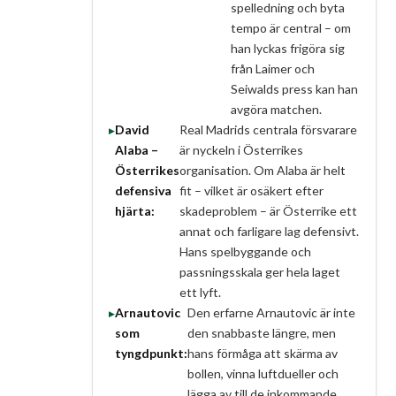
spelledning och byta
tempo är central – om
han lyckas frigöra sig
från Laimer och
Seiwalds press kan han
avgöra matchen.
David
Real Madrids centrala försvarare
Alaba –
är nyckeln i Österrikes
Österrikes
organisation. Om Alaba är helt
defensiva
fit – vilket är osäkert efter
hjärta:
skadeproblem – är Österrike ett
annat och farligare lag defensivt.
Hans spelbyggande och
passningsskala ger hela laget
ett lyft.
Arnautovic
Den erfarne Arnautovic är inte
som
den snabbaste längre, men
tyngdpunkt:
hans förmåga att skärma av
bollen, vinna luftdueller och
lägga av till de inkommande