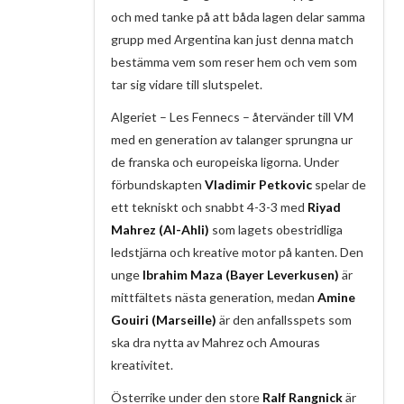
och med tanke på att båda lagen delar samma
grupp med Argentina kan just denna match
bestämma vem som reser hem och vem som
tar sig vidare till slutspelet.
Algeriet – Les Fennecs – återvänder till VM
med en generation av talanger sprungna ur
de franska och europeiska ligorna. Under
förbundskapten
Vladimir Petkovic
spelar de
ett tekniskt och snabbt 4-3-3 med
Riyad
Mahrez (Al-Ahli)
som lagets obestridliga
ledstjärna och kreative motor på kanten. Den
unge
Ibrahim Maza (Bayer Leverkusen)
är
mittfältets nästa generation, medan
Amine
Gouiri (Marseille)
är den anfallsspets som
ska dra nytta av Mahrez och Amouras
kreativitet.
Österrike under den store
Ralf Rangnick
är