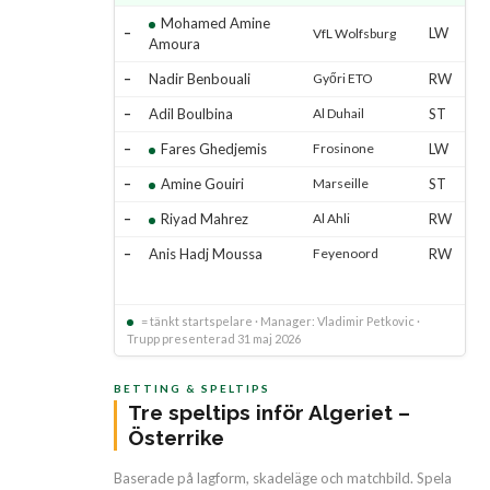
Mohamed Amine
–
LW
VfL Wolfsburg
Amoura
–
Nadir Benbouali
Győri ETO
RW
–
Adil Boulbina
Al Duhail
ST
–
Fares Ghedjemis
Frosinone
LW
–
Amine Gouiri
Marseille
ST
–
Riyad Mahrez
Al Ahli
RW
–
Anis Hadj Moussa
Feyenoord
RW
= tänkt startspelare · Manager: Vladimir Petkovic ·
Trupp presenterad 31 maj 2026
BETTING & SPELTIPS
Tre speltips inför Algeriet –
Österrike
Baserade på lagform, skadeläge och matchbild. Spela