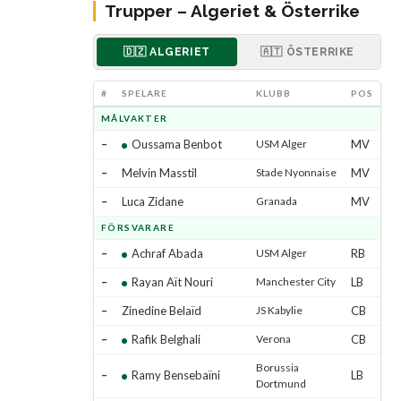
Trupper – Algeriet & Österrike
🇩🇿 ALGERIET
🇦🇹 ÖSTERRIKE
#
SPELARE
KLUBB
POS
MÅLVAKTER
–
Oussama Benbot
USM Alger
MV
–
Melvin Masstil
Stade Nyonnaise
MV
–
Luca Zidane
Granada
MV
FÖRSVARARE
–
Achraf Abada
USM Alger
RB
–
Rayan Aït Nouri
Manchester City
LB
–
Zinedine Belaïd
JS Kabylie
CB
–
Rafik Belghali
Verona
CB
Borussia
–
Ramy Bensebaïni
LB
Dortmund