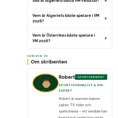
+
Vad är Algeriets bästa VM-resultat?
Vem är Algeriets bäste spelare i VM
+
2026?
Vem är Österrikes bäste spelare i
+
VM 2026?
SKRIVEN AV
Om skribenten
Robert
SPORTSKRIBENT
SPORTJOURNALIST & VM-
EXPERT
Robert är mannen bakom
sajten TV-tider och
spelschema – ett område han
bemästrat sedan han reste