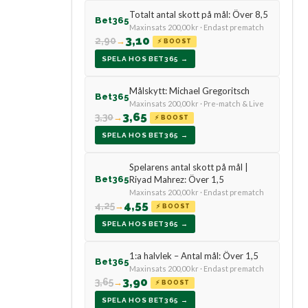
Totalt antal skott på mål: Över 8,5
Bet365
Maxinsats 200,00 kr · Endast prematch
3,10
2,90
→
⚡ BOOST
SPELA HOS BET365 →
Målskytt: Michael Gregoritsch
Bet365
Maxinsats 200,00 kr · Pre-match & Live
3,65
3,30
→
⚡ BOOST
SPELA HOS BET365 →
Spelarens antal skott på mål |
Bet365
Riyad Mahrez: Över 1,5
Maxinsats 200,00 kr · Endast prematch
4,55
4,25
→
⚡ BOOST
SPELA HOS BET365 →
1:a halvlek – Antal mål: Över 1,5
Bet365
Maxinsats 200,00 kr · Endast prematch
3,90
3,65
→
⚡ BOOST
SPELA HOS BET365 →