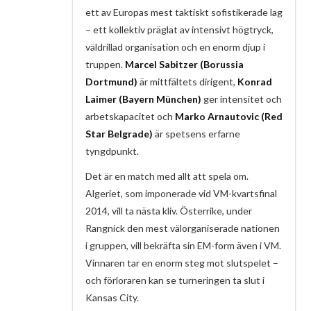
ett av Europas mest taktiskt sofistikerade lag
– ett kollektiv präglat av intensivt högtryck,
väldrillad organisation och en enorm djup i
truppen.
Marcel Sabitzer (Borussia
Dortmund)
är mittfältets dirigent,
Konrad
Laimer (Bayern München)
ger intensitet och
arbetskapacitet och
Marko Arnautovic (Red
Star Belgrade)
är spetsens erfarne
tyngdpunkt.
Det är en match med allt att spela om.
Algeriet, som imponerade vid VM-kvartsfinal
2014, vill ta nästa kliv. Österrike, under
Rangnick den mest välorganiserade nationen
i gruppen, vill bekräfta sin EM-form även i VM.
Vinnaren tar en enorm steg mot slutspelet –
och förloraren kan se turneringen ta slut i
Kansas City.