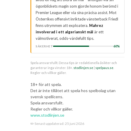
ögonblickets magin som gjorde honom berömd i
Premier League eller via sina präcisa assist. Mot
Österrikes offensivt inriktade vänsterback Friedl
finns utrymmen att exploatera.
Mahrez
involverad i ett algerianskt mål
är ett
välmotiverat, odds-värdefullt tips.
60%
SÄKERHET
Spela ansvarsfullt. Dessa tips är redaktionella åsikter och
garanterar inga vinster. 18+.
stodlinjen.se
|
spelpaus.se
.
Regler och villkor gäller.
18+ för att spela.
Det är inte tillåtet att spela hos spelbolag utan
svensk spellicens.
Spela ansvarsfullt.
Regler och villkor gäller.
www.stodlinjen.se
✏️ Senast uppdaterad:
25 juni 2026