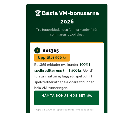
🏆 Bästa VM-bonusarna
2026
Tre topperbjudanden för nya kunder inför
sommaren fotbollsfest
Bet365
1
Upp till 1 500 kr
Bet365 erbjuder nya kunder
100% i
spelkrediter upp till 1 500 kr
. Gör din
första insättning, lägg ett spel och få
spelkrediter att spela vidare för under
hela VM-turneringen.
HÄMTA BONUS HOS BET365
→
* Upp till 1.500 kr i spelkrediter för nya kunder hos