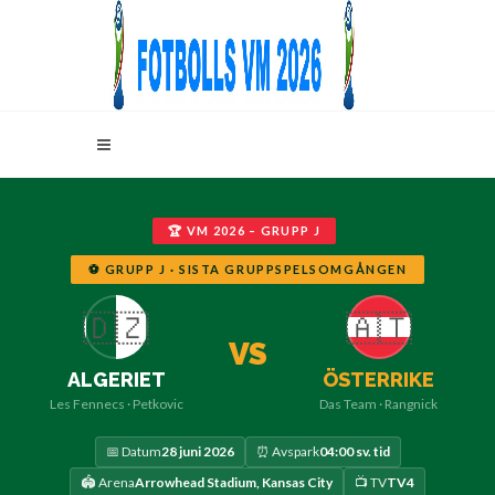
🏆 VM 2026 – GRUPP J
⚽ GRUPP J · SISTA GRUPPSPELSOMGÅNGEN
🇩🇿
🇦🇹
VS
ALGERIET
ÖSTERRIKE
Les Fennecs · Petkovic
Das Team · Rangnick
📅 Datum
28 juni 2026
⏰ Avspark
04:00 sv. tid
🏟️ Arena
Arrowhead Stadium, Kansas City
📺 TV
TV4