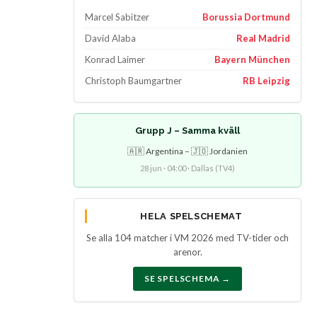
Marcel Sabitzer
Borussia Dortmund
David Alaba
Real Madrid
Konrad Laimer
Bayern München
Christoph Baumgartner
RB Leipzig
Grupp J – Samma kväll
🇦🇷 Argentina – 🇯🇴 Jordanien
28 jun · 04:00 · Dallas (TV4)
HELA SPELSCHEMAT
Se alla 104 matcher i VM 2026 med TV-tider och
arenor.
SE SPELSCHEMA →