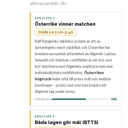
alltid ansvarsfullt. 18+.
SPELTIPS 1
Österrike vinner matchen
Odds ca 2,10–2,40
Ralf Rangnicks taktiska system är ett av
turneringens mest väldrillat och Österrike har
bredare europeisk erfarenhet än Algeriet. Laimer,
Seiwald och Sabitzer i mittfältet är ett trio som
bör dominera mot Algeriets snabbare men mer
individualistiska mittfältstrio.
Österrikes
högtryck
leder ofta till press-mål och snabba
kontringar – precis vad som kan knäcka ett
Algeriet-lag under press.
58%
SÄKERHET
SPELTIPS 2
Båda lagen gör mål (BTTS)