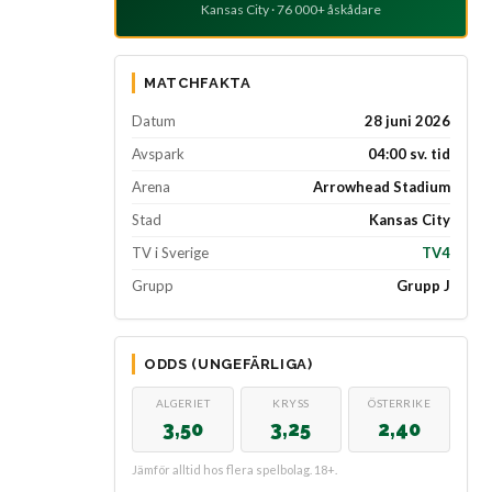
Kansas City · 76 000+ åskådare
MATCHFAKTA
Datum
28 juni 2026
Avspark
04:00 sv. tid
Arena
Arrowhead Stadium
Stad
Kansas City
TV i Sverige
TV4
Grupp
Grupp J
ODDS (UNGEFÄRLIGA)
ALGERIET
KRYSS
ÖSTERRIKE
3,50
3,25
2,40
Jämför alltid hos flera spelbolag. 18+.