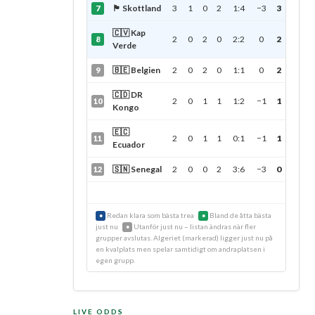
🏴󠁧󠁢󠁳󠁣󠁴󠁿 Skottland
3
1
0
2
1:4
−3
3
7
🇨🇻 Kap
2
0
2
0
2:2
0
2
8
Verde
🇧🇪 Belgien
2
0
2
0
1:1
0
2
9
🇨🇩 DR
2
0
1
1
1:2
−1
1
10
Kongo
🇪🇨
2
0
1
1
0:1
−1
1
11
Ecuador
🇸🇳 Senegal
2
0
0
2
3:6
−3
0
12
Redan klara som bästa trea
Bland de åtta bästa
●
●
just nu
Utanför just nu – listan ändras när fler
●
grupper avslutas. Algeriet (markerad) ligger just nu på
en kvalplats men spelar samtidigt om andraplatsen i
egen grupp.
LIVE ODDS