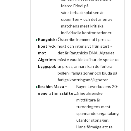
Marco Friedl på
vänsterbacksplatsen är
uppgiften – och det är en av
matchens mest kritiska
individuella konfrontationer.
Rangnicks
Österrike kommer att pressa
högtryck
högt och intensivt från start –
mot
det är Rangnicks DNA. Algeriet
Algeriets
måste vara kloka i hur de spelar ut
byggspel:
ur press, annars kan de förlora
bollen i farliga zoner och bjuda på
farliga kontringsmöjligheter.
Ibrahim Maza –
Bayer Leverkusens 20-
generationsskiftet:
årige algeriske
mittfältare är
turneringens mest
spännande unga talang
utanför storlagen.
Hans förmåga att ta