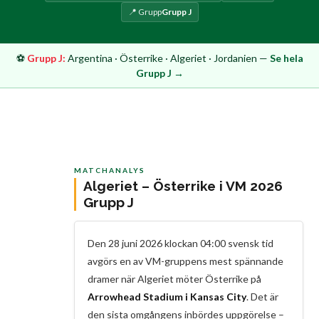
📍 Grupp
Grupp J
⚽
Grupp J:
Argentina · Österrike · Algeriet · Jordanien —
Se hela
Grupp J →
MATCHANALYS
Algeriet – Österrike i VM 2026
Grupp J
Den 28 juni 2026 klockan 04:00 svensk tid
avgörs en av VM-gruppens mest spännande
dramer när Algeriet möter Österrike på
Arrowhead Stadium i Kansas City
. Det är
den sista omgångens inbördes uppgörelse –