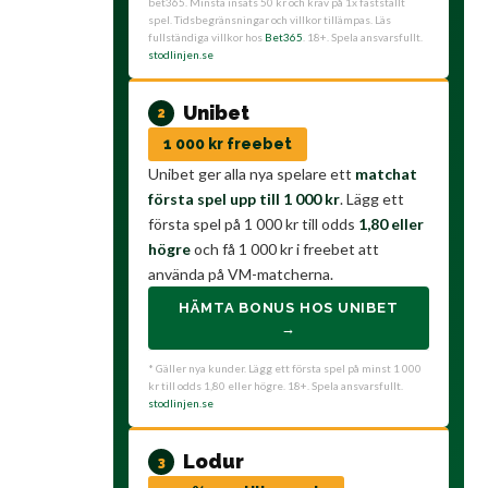
bet365. Minsta insats 50 kr och krav på 1x fastställt
spel. Tidsbegränsningar och villkor tillämpas. Läs
fullständiga villkor hos
Bet365
. 18+. Spela ansvarsfullt.
stodlinjen.se
Unibet
2
1 000 kr freebet
Unibet ger alla nya spelare ett
matchat
första spel upp till 1 000 kr
. Lägg ett
första spel på 1 000 kr till odds
1,80 eller
högre
och få 1 000 kr i freebet att
använda på VM-matcherna.
HÄMTA BONUS HOS UNIBET
→
* Gäller nya kunder. Lägg ett första spel på minst 1 000
kr till odds 1,80 eller högre. 18+. Spela ansvarsfullt.
stodlinjen.se
Lodur
3