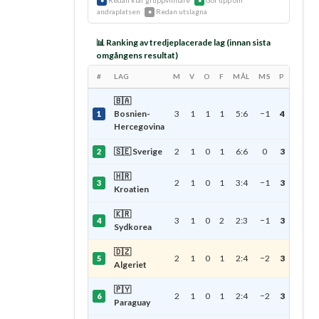
Redan klar gruppvinnare
Gör upp om
●
●
andraplatsen
Redan utslagna
●
📊 Ranking av tredjeplacerade lag (innan sista
omgångens resultat)
#
LAG
M
V
O
F
MÅL
MS
P
🇧🇦
Bosnien-
3
1
1
1
5:6
−1
4
1
Hercegovina
🇸🇪 Sverige
2
1
0
1
6:6
0
3
2
🇭🇷
2
1
0
1
3:4
−1
3
3
Kroatien
🇰🇷
3
1
0
2
2:3
−1
3
4
Sydkorea
🇩🇿
2
1
0
1
2:4
−2
3
5
Algeriet
🇵🇾
2
1
0
1
2:4
−2
3
6
Paraguay