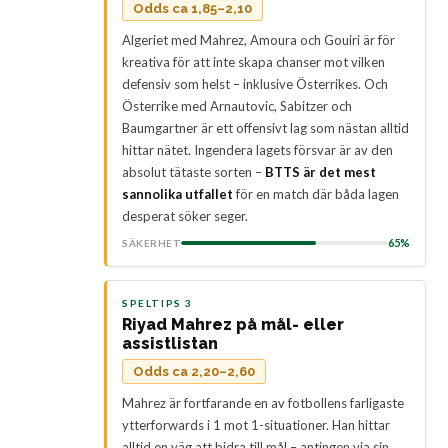
Odds ca 1,85–2,10
Algeriet med Mahrez, Amoura och Gouiri är för
kreativa för att inte skapa chanser mot vilken
defensiv som helst – inklusive Österrikes. Och
Österrike med Arnautovic, Sabitzer och
Baumgartner är ett offensivt lag som nästan alltid
hittar nätet. Ingendera lagets försvar är av den
absolut tätaste sorten –
BTTS är det mest
sannolika utfallet
för en match där båda lagen
desperat söker seger.
65%
SÄKERHET
SPELTIPS 3
Riyad Mahrez på mål- eller
assistlistan
Odds ca 2,20–2,60
Mahrez är fortfarande en av fotbollens farligaste
ytterforwards i 1 mot 1-situationer. Han hittar
alltid en väg att bidra till mål – antingen via sin