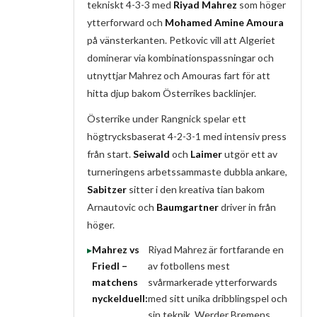
tekniskt 4-3-3 med
Riyad Mahrez
som höger
ytterforward och
Mohamed Amine Amoura
på vänsterkanten. Petkovic vill att Algeriet
dominerar via kombinationspassningar och
utnyttjar Mahrez och Amouras fart för att
hitta djup bakom Österrikes backlinjer.
Österrike under Rangnick spelar ett
högtrycksbaserat 4-2-3-1 med intensiv press
från start.
Seiwald
och
Laimer
utgör ett av
turneringens arbetssammaste dubbla ankare,
Sabitzer
sitter i den kreativa tian bakom
Arnautovic och
Baumgartner
driver in från
höger.
Mahrez vs
Riyad Mahrez är fortfarande en
Friedl –
av fotbollens mest
matchens
svårmarkerade ytterforwards
nyckelduell:
med sitt unika dribblingspel och
sin teknik. Werder Bremens